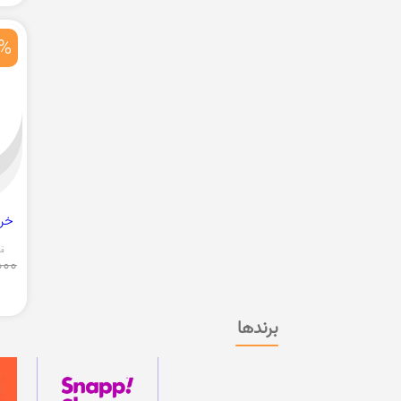
0%
خرید
قی
000
برندها