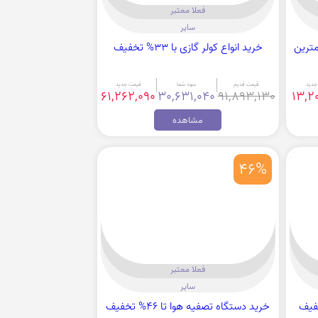
فعلا معتبر
سایر
مترین
خرید انواع کولر گازی با 33% تخفیف
جدید
قیمت قدیم
سود شما
قیمت جدید
61,262,090
30,631,040
91,893,130
13,2
مشاهده
46%
فعلا معتبر
سایر
خرید دستگاه تصفیه هوا تا 46% تخفیف