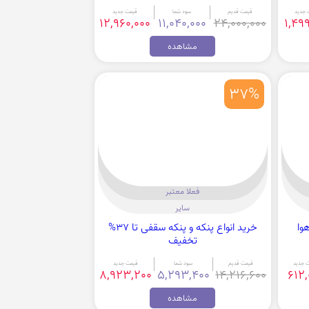
 جدید
قیمت قدیم
سود شما
قیمت جدید
12,960,000
11,040,000
24,000,000
1,49
مشاهده
37%
فعلا معتبر
سایر
خرید انواع پنکه و پنکه سقفی تا 37%
تخفیف
 جدید
قیمت قدیم
سود شما
قیمت جدید
8,923,200
5,293,400
14,216,600
612,
مشاهده