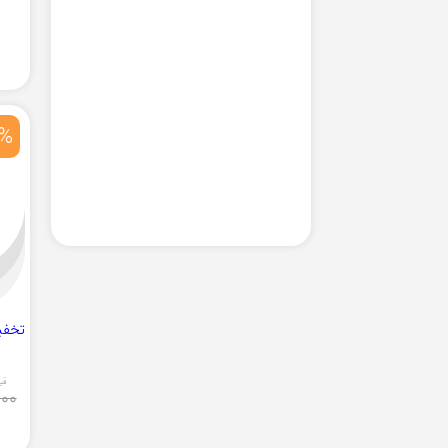
%
تخفی
قی
000