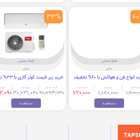
33%
6
فعلا معتبر
فعلا معتبر
سایر
سایر
 انواع فن و هواکش با 60% تخفیف
خرید زیر قیمت کولر گازی با 33% تخفیف
مت قدیم
سود شما
قیمت جدید
قیمت قدیم
سود شما
قیمت 
2,090
30,631,040
91,893,130
720,000
1,080,000
1,800,
مشاهده
مشاهده