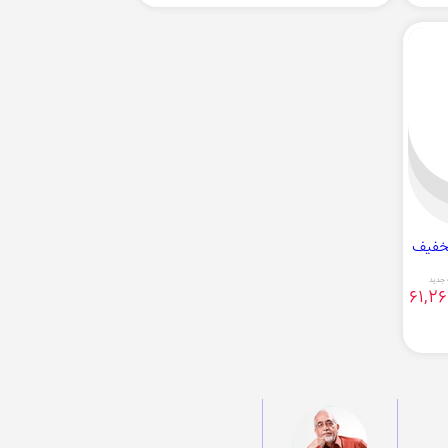
جدید
61,26