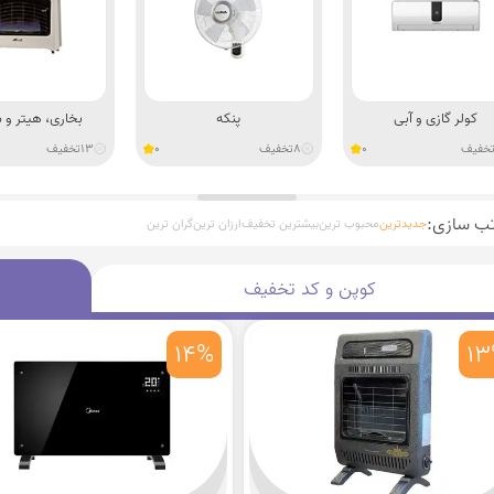
کولر گازی و آبی
پنکه
بخاری، هیتر و 
خفیف
0
8
تخفیف
0
13
تخفیف
تب سازی:
جدیدترین
محبوب ترین
بیشترین تخفیف
ارزان ترین
گران ترین
کوپن و کد تخفیف
14%
1