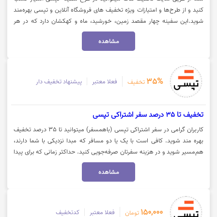
کنید و از طرح‌ها و امتیازات ویژه تخفیف های فروشگاه‌ آنلاین و تپسی بهره‌مند
شوید.این سفینه چهار مقصد زمین، خورشید، ماه و کهکشان دارد که در هر
سطحی که باشید میتوانید به ازای هر 1000 تومان، امتیاز کسب کنید و از
مشاهده
فروشگاه تپسی‌ خرید کنید. با ورود به اپلیکیشن تپسی در بخش پروفایل و
انتخاب گزینه باشگاه مشتریان میتوانید امتیازات تان را مشاهده کنید. برای ورود
به سایت تپسی روی گزینه "خرید کنید" کلیک نمایید.
35%
فعلا معتبر
پیشنهاد تخفیف دار
تخفیف
تخفیف تا 35 درصد سفر اشتراکی تپسی
کاربران گرامی در سفر اشتراکی تپسی (باهمسفر) میتوانید تا 35 درصد تخفیف
بهره مند شوید. کافی است با یک یا دو مسافر که مبدا نزدیکی با شما دارند،
هم‌‌مسیر شوید و در هزینه سفرتان صرفه‌جویی کنید. حداکثر زمانی که برای پیدا
کردن سفیر و همسفر در این سرویس لازمه، ۱۰ دقیقه است. قابل توجه در حال
مشاهده
حاضر این سرویس در تهران، کرج و مشهد فعال میباشد. برای استفاده از این
تخفیف روی گزینه "سفر اشتراکی" کلیک نمایید.
150,000
فعلا معتبر
کدتخفیف
تومان