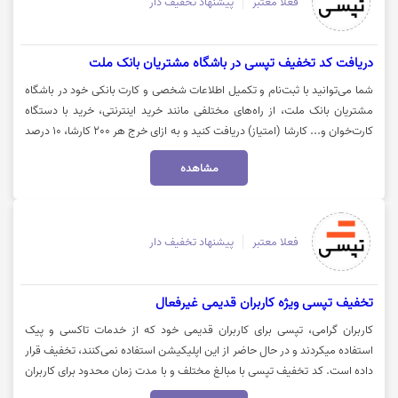
فعلا معتبر
پیشنهاد تخفیف دار
دریافت کد تخفیف تپسی در باشگاه مشتریان بانک ملت
شما می‌توانید با ثبت‌نام و تکمیل اطلاعات شخصی و کارت بانکی خود در باشگاه
مشتریان بانک ملت، از راه‌های مختلفی مانند خرید اینترنتی، خرید با دستگاه
کارت‌خوان و... کارشا (امتیاز) دریافت کنید و به ازای خرج هر 200 کارشا، 10 درصد
تخفیف تپسی تا سقف 1500 تومان برای 5 سفر متوالی هدیه بگیرید. برای ورود
مشاهده
به وب‌سایت باشگاه مشتریان بانک ملت و دریافت این کد در بخش "کارشا مال"
بر روی "خرید کنید" کلیک نمایید.
فعلا معتبر
پیشنهاد تخفیف دار
تخفیف تپسی ویژه کاربران قدیمی غیرفعال
کاربران گرامی، تپسی برای کاربران قدیمی خود که از خدمات تاکسی و پیک
استفاده میکردند و در حال حاضر از این اپلیکیشن استفاده نمی‌کنند، تخفیف قرار
داده است. کد تخفیف تپسی با مبالغ مختلف و با مدت زمان محدود برای کاربران
قدیمی پیامک می‌شود. قابل توجه این کد تخفیف به کاربران جدید تعلق نگرفته و