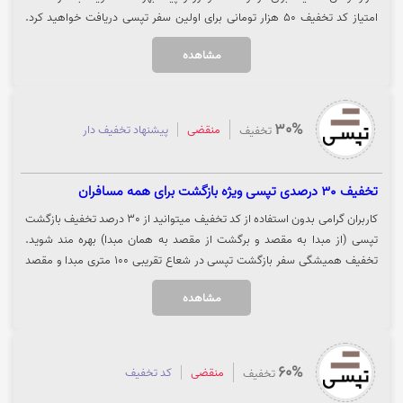
امتیاز کد تخفیف 50 هزار تومانی برای اولین سفر تپسی دریافت خواهید کرد.
جهت استفاده از تخفیف ازکی کلاب روی گزینه "خرید کنید" کلیک نمایید.
مشاهده
30%
منقضی
پیشنهاد تخفیف دار
تخفیف
تخفیف 30 درصدی تپسی ویژه بازگشت برای همه مسافران
کاربران گرامی بدون استفاده از کد تخفیف میتوانید از 30 درصد تخفیف بازگشت
تپسی (از مبدا به مقصد و برگشت از مقصد به همان مبدا) بهره مند شوید.
تخفیف همیشگی سفر بازگشت تپسی در شعاع تقریبی ۱۰۰ متری مبدا و مقصد
سفر کاربران فعال است، در سفرهای درون‌شهری کلاسیک و پلاس قابل استفاده
مشاهده
است و برای سرویس‌های پیک و سفرهای بین‌شهری کاربرد ندارد، مناسب افرادی
( کارمندان، دانشجویان، ورزشکاران و... )که هر روز یک مسیر مشخص را طی
می کنند، هر کاربر یک مرتبه در روز میتواند از این تخفیف استفاده نماید.
کافیست مبدا و مقصد را مشخص کنید و دکمه اعمال تخفیف را بزنید. برای
60%
منقضی
کد تخفیف
تخفیف
اطلاعات بیشتر روی گزینه "خریدکنید" کلیک نمایید.