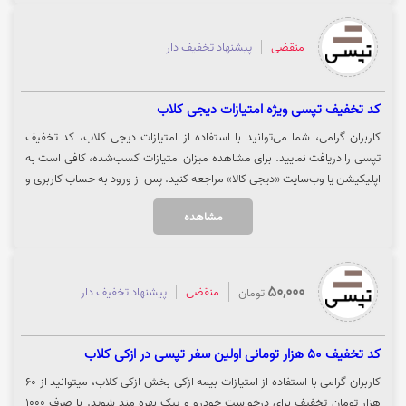
منقضی
پیشنهاد تخفیف دار
کد تخفیف تپسی ویژه امتیازات دیجی کلاب
کاربران گرامی، شما می‌توانید با استفاده از امتیازات دیجی کلاب، کد تخفیف
تپسی را دریافت نمایید. برای مشاهده میزان امتیازات کسب‌شده، کافی است به
اپلیکیشن یا وب‌سایت «دیجی کالا» مراجعه کنید. پس از ورود به حساب کاربری و
انتخاب بخش «جوایز دیجی کلاب»، میزان امتیازهای جمع‌آوری‌شده شما از
مشاهده
فعالیت و خرید در دیجی‌کالا در این بخش قابل مشاهده است و با صرف امتیاز
تعیین‌شده، کد تخفیف مربوطه برای شما نمایش داده خواهد شد. جهت استفاده
از کد تخفیف تپسی، روی گزینه «خرید کنید» کلیک نمایید.
50,000
منقضی
پیشنهاد تخفیف دار
تومان
کد تخفیف 50 هزار تومانی اولین سفر تپسی در ازکی کلاب
کاربران گرامی با استفاده از امتیازات بیمه ازکی بخش ازکی کلاب، میتوانید از 60
هزار تومان تخفیف برای درخواست خودرو و پیک بهره مند شوید. با صرف 1000