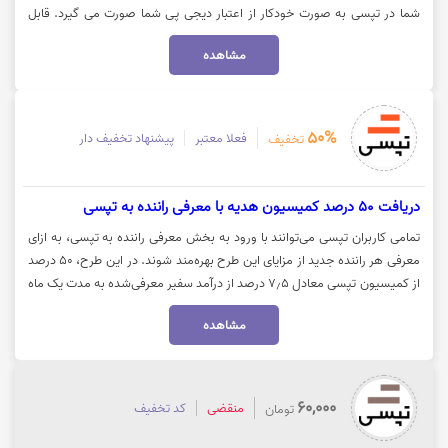
شما در تپسی به صورت خودکار از اعتبار دیجی پی شما صورت می گیرد. قابل
توجه در حال حاضر، امکان پرداخت اعتباری در اپلیکیشن تپسی صرفا برای آن
مشاهده
دسته از کاربران دیجی‌پی که پیش از این، اعتبار تک‌قسطه فعال داشتند، قابل
استفاده است. برای کسب اطلاعات بیشتر روی گزینه "سفر کنید" کلیک نمایید.
50%
فعلا معتبر
پیشنهاد تخفیف دار
تخفیف
دریافت 50 درصد کمیسیون هدیه با معرفی راننده به تپسی
تمامی کاربران تپسی می‌توانند با ورود به بخش معرفی راننده به تپسی، به ازای
معرفی هر راننده جدید از مزایای این طرح بهره‌مند شوند. در این طرح، ۵۰ درصد
از کمیسیون تپسی معادل ۷٫۵ درصد از درآمد سفیر معرفی‌شده به مدت یک ماه
ابتدایی فعالیت به شما تعلق می‌گیرد. برای استفاده از این امکان، کافی است
مشاهده
وارد بخش پروفایل در اپلیکیشن سفیر تپسی شوید، گزینه «معرفی سفیران» را
انتخاب کرده و سپس نام و شماره تماس راننده موردنظر را ثبت نمایید. جهت
کسب اطلاعات بیشتر درباره این طرح و مشاهده جزئیات کامل، در وب‌سایت
تپسی روی گزینه «خرید کنید» کلیک نمایید.
60,000
منقضی
کد تخفیف
تومان