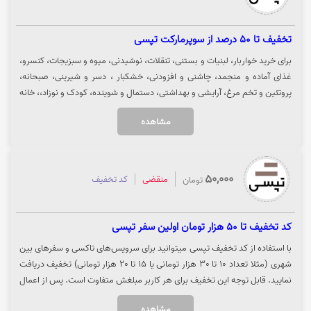
تخفیف تا 50 درصد از سوپرمارکت تپسی
برای خرید خواربار، لبنیات و بستنی، تنقلات، نوشیدنی، میوه و سبزیجات، کنسرو،
غذای آماده و منجمد، چاشنی و افزودنی، خشکبار ، دسر و شیرینی، صبحانه،
پروتئین و تخم مرغ، آرایشی و بهداشتی، دستمال و شوینده، کودک و نوزاد،، خانه
و سبک زندگی و... میتوانید تا 50 درصد تخفیف، از تپسی مارکت بهره مند شوید.
مشاهده
لازم به ذکر است تخفیف های تپسی مارکت به صورت روزانه و با توجه به محل
زندگی شما تغییر می‌کند. جهت استفاده از تخفیف و مشاهده کالا روی گزینه
"خرید کنید" کلیک نمایید.
50,000
منقضی
کد تخفیف
تومان
کد تخفیف تا 50 هزار تومان اولین سفر تپسی
با استفاده از کد تخفیف تپسی میتوانید برای سرویس‌های تاکسی و سفرهای بین
شهری (مثلا تعداد 10 تا 30 هزار تومانی یا 15 تا 20 هزار تومانی) تخفیف دریافت
نمایید. قابل توجه این تخفیف برای هر کاربر مبلغش متفاوت است. پس از اعمال
کد، می‌توانید تعداد دفعات قابل استفاده، سقف تخفیف در هر سفر و مهلت
مشاهده