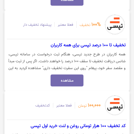
برای ورود به سایت تپسی روی "خرید کنید" کلیک نمایید.
100%
فعلا معتبر
پیشنهاد تخفیف دار
تخفیف
تخفیف تا 100 درصد تپسی برای همه کاربران
همه کاربران در طرح جدید تپسی، هنگام ثبت درخواست در سامانه تپسی،
شانس دریافت تخفیف تا سقف 100 درصد را خواهند داشت. اگر پس از ثبت مبدأ
و مقصد سفر خود، پیغام "روی این سفرت تخفیف داری" مشاهده کردید به این
معناست که مشمول این طرح شده‌اید و باید گزینه "اعمال تخفیف" را بزنید تا
مشاهده
تخفیف تپسی برای شما فعال شود. البته این پیغام برای همه کاربران و در همه
سفرها مشاهده نمی‌شود و به صورت شانسی است. همچنین نیازی به ثبت
کدتخفیف تپسی نیست و تخفیف به طور خودکار اعمال می‌شود. برای ورود به
وبسایت تپسی روی گزینه "سفر کنید" کلیک نمایید.
100,000
فعلا معتبر
کدتخفیف
تومان
کد تخفیف 100 هزار تومانی روغن و لنت خرید اول تپسی