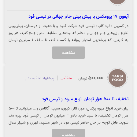
آیفون ۱۷ پرومکس با پیش‌ بینی جام جهانی در تپسی فود
در کمپین «فود کاپ» تپسی فود شرکت کنید و با دعوت از دوستان، پیش‌بینی
نتایج بازی‌های جام جهانی و انجام فعالیت‌های مشابه، امتیاز جمع کنید. هر روز
به کاربری که بیشترین امتیاز روزانه را کسب کند، تا سقف ۱ میلیون تومان
سفارش رایگان تعلق می‌گیرد. همچنین به نفر اول جدول امتیازات کلی، یک
مشاهده
دستگاه آیفون ۱۷ پرومکس هدیه داده می‌شود. علاوه بر این، با استفاده از
«جعبه شانس روزانه» می‌توانید به صورت تصادفی کد تخفیف یا امتیاز اضافه
دریافت کنید. برای ورود به کمپین فود کاپ و وارد کردن کد معرف، روی گزینه
«خرید کنید» کلیک نمایید.
500,000
منقضی
پیشنهاد تخفیف دار
تومان
تخفیف تا 500 هزار تومان انواع میوه از تپسی فود
برای خرید انواع میوه پرتقال، موز، انار، کیوی، سیب، آناناس و... میتوانید تا 500
هزار تومان تخفیف، با سبد خرید بالای 2 میلیون تومان از تپسی فود بهره مند
شوید. قابل توجه در حال حاضر تپسی فود در شهر مشهد، تهران و شیراز فعال
است. جهت استفاده از تخفیف تپسی فود، روی گزینه "خرید کنید" کلیک نمایید.
مشاهده