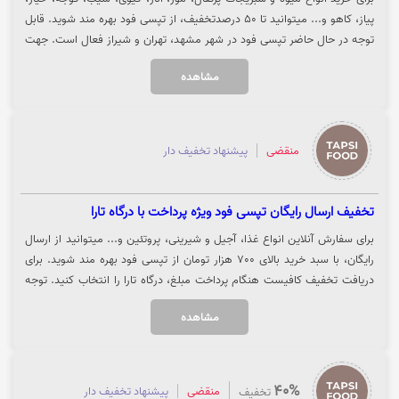
پیاز، کاهو و... میتوانید تا 50 درصدتخفیف، از تپسی فود بهره مند شوید. قابل
توجه در حال حاضر تپسی فود در شهر مشهد، تهران و شیراز فعال است. جهت
استفاده از تخفیف تپسی فود، روی گزینه "خرید کنید" کلیک نمایید.
مشاهده
منقضی
پیشنهاد تخفیف دار
تخفیف ارسال رایگان تپسی فود ویژه پرداخت با درگاه تارا
برای سفارش آنلاین انواع غذا، آجیل و شیرینی، پروتئین و... میتوانید از ارسال
رایگان، با سبد خرید بالای 700 هزار تومان از تپسی فود بهره مند شوید. برای
دریافت تخفیف کافیست هنگام پرداخت مبلغ، درگاه تارا را انتخاب کنید. توجه
داشته باشید این تخفیف برای دسته بندی نان فعال نیست. جهت سفارش آنلاین
مشاهده
از تپسی فود، روی گزینه "خرید کنید" کلیک نمایید.
40%
منقضی
پیشنهاد تخفیف دار
تخفیف