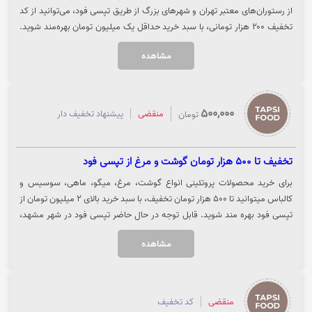
از رستوران‌های معتبر تهران و شهرهای بزرگ از طریق تپسی فود، می‌توانید از کد
تخفیف ۲۰۰ هزار تومانی، با سبد خرید حداقل یک میلیون تومان بهره‌مند شوید.
توجه داشته باشید که این کد ویژه پرداخت از طریق درگاه تارا است.جهت دریافت
مشاهده
کد تخفیف و ثبت سفارش، روی گزینه «خرید کنید» کلیک نمایید.
500,000
منقضی
پیشنهاد تخفیف دار
تومان
تخفیف تا 500 هزار تومان گوشت و مرغ از تپسی فود
برای خرید محصولات پروتئینی انواع گوشت، مرغ، میگو، ماهی، سوسیس و
کالباس میتوانید تا 500 هزار تومان تخفیف، با سبد خرید بالای 2 میلیون تومان از
تپسی فود بهره مند شوید. قابل توجه در حال حاضر تپسی فود در شهر مشهد،
تهران و شیراز فعال است. جهت استفاده از تخفیف تپسی فود، روی گزینه "خرید
مشاهده
کنید" کلیک نمایید.
منقضی
کد تخفیف