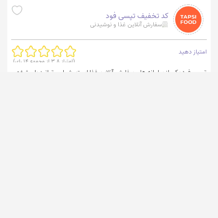
کد تخفیف تپسی فود
سفارش آنلاین غذا و نوشیدنی
امتیاز دهید
(امتیاز
3.8
از مجموع
14
رای)
تپسی فود یکی از سامانه های سفارش آنلاین غذا است. شما می‌توانید با مشخص
کردن موقعیت مکانی به لیست رستوران ها و کافه های اطراف دسترسی داشته
باشید.
کد تخفیف
کد تخفیف
کد تخفیف
کد تخفیف
اسنپ
کارنامه
اسنپ فود
تپسی
tkff.ir/KCXI
۱۷ مرداد ۱۴۰۵ ساعت ۰۹:۳۱
کد تخفیف
کد تخفیف دکتر
کد تخفیف
کد تخفیف
برندها
تکنولایف
کرمانی
تپسی فود
کرفس
کد تخفیف
کد تخفیف
کد تخفیف
تپسی شاپ
اسنپ مارکت
دیجی کالا