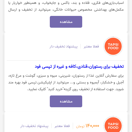
اسباب‌بازی‌های فکری، قلاده و بند، باکس و جایخواب، و همینطور خواربار یا
مکمل‌های بهداشتی مخصوص حیوانات خانگی، میتوانید از تخفیف و ارسال
رایگان پت‌شاپ تپسی فود بهره مند شوید.جهت مشاهده و خرید با تخفیف، روی
مشاهده
گزینه «خرید کنید» کلیک نمایید.
فعلا معتبر
پیشنهاد تخفیف دار
تخفیف برای رستوران،قنادی،کافه و غیره از تپسی فود
برای سفارش آنلاین غذا از رستوران، شیرینی، میوه و سبزی، گوشت و مرغ تازه،
آجیل و خشکبار، آبمیوه و بستنی و... میتوانید از اپلیکیشن تپسی فود بهره مند
شوید. جهت استفاده از تخفیف روی گزینه"خرید کنید" کلیک نمایید.
مشاهده
140,000
فعلا معتبر
پیشنهاد تخفیف دار
تومان