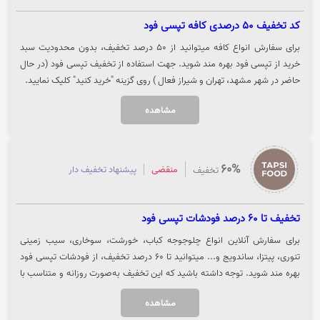
کد تخفیف 50 درصدی کافه تپسی فود
برای سفارش انواع کافه میتوانید از 50 درصد تخفیف، بدون محدودیت سبد
خرید از تپسی فود بهره مند شوید. جهت استفاده از تخفیف تپسی فود (در حال
حاضر در شهر مشهد، تهران و شیراز فعال ) روی گزینه "خرید کنید" کلیک نمایید.
مشاهده
60%
منقضی
پیشنهاد تخفیف دار
تخفیف
تخفیف تا 60 درصد فودشات تپسی فود
برای سفارش آنلاین انواع چلوجوجه کباب، خورشت، سوخاری، سیب زمینی
تنوری، پیتزا، ساندویج و... میتوانید تا 60 درصد تخفیف، از فودشات تپسی فود
بهره مند شوید. توجه داشته باشید که این تخفیف به‌صورت روزانه و متناسب با
موقعیت مکانی شما ممکن است متفاوت باشد. جهت استفاده از تخفیف
مشاهده
فودشات تپسی فود روی گزینه "خرید کنید" کلیک نمایید.