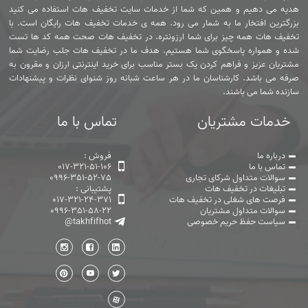
هدیه می دهیم و همین که شما از خدمات سایت تخفیف هات استفاده می کنید
بزرگترین افتخار ما به شمار می رود. همه ی خدمات تخفیف هات رایگان است. با
تخفیف هات همه چیز برای شما ارزونتره. در تخفیف هات صحت همه کد ها تست
شده و همواره پاسخگوی شما هستیم. هدف ما در تخفیف هات جلب رضایت شما
مشتریان عزیز و فراهم کردن یک بستر مناسب برای خرید اینترنتی ارزان و مقرون به
صرفه می باشد. کارشناسان ما در هر ساعت شبانه روز شنوای نظرات و پیشنهادات
سازنده شما می باشند.
خدمات مشتریان
تماس با ما
درباره ما
فروش :
تماس با ما
017-321-51-106
سوالات متداول شرکای تجاری
0996-351-52-75
تبلیغات در تخفیف هات
پشتیبانی :
فرصت های شغلی در تخفیف هات
017-321-24-371
سوالات متداول مشتریان
0996-351-58-22
سیاست حفظ حریم خصوصی
@takhfifhot