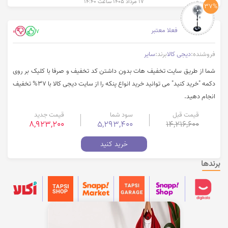
۱۷ مرداد ۱۴۰۵ ساعت ۱۴:۴۰
37%
فعلا معتبر
0
7
فروشنده:
دیجی کالا
برند:
سایر
شما از طریق سایت تخفیف هات بدون داشتن کد تخفیف و صرفا با کلیک بر روی
دکمه "خرید کنید" می توانید خرید انواع پنکه را از سایت دیجی کالا با 37% تخفیف
انجام دهید.
قیمت قبل
سود شما
قیمت جدید
8,923,200
5,293,400
14,216,600
خرید کنید
برندها