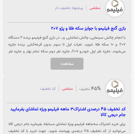
منقضی
پیشنهاد تخفیف دار
بازی گنج فیلیمو با جوایز سکه طلا و پژو 207
با انجام چالش‌ سینمایی، چالش تماشایی و… در بازی گنج فیلیمو برنده 2 دستگاه
207 و 10 سکه طلا شوید. نفرات اول تا سوم بدون قرعه‌کشی برنده جایزه
می‌‌شوند. جایزه‌ نفر اول خودرو 207، جایزه نفر دوم سکه تمام بهار و جایزه نفر
سوم ربع سکه می‌باشد. تمام شرکت‌کنندگان این بازی به غیر از نفر اول، شانس
مشاهده
برنده شدن در قرعه‌کشی خودرو 207، سکه طلا و... دارند. هر 1 امتیاز یک شانس
برای شرکت در قرعه‌کشی به همراه دارد. شما می‌توانید با ثبت‌نام در این بازی 30
امتیاز، انجام چالش سینمایی تا 150 امتیاز، انجام چالش تماشایی 1 امتیاز به ازای
تماشای 1 دقیقه فیلم و سریال، خرید هر یک از اشتراک‌های فیلیمو 70 امتیاز،
45%
منقضی
کد تخفیف
تخفیف
خرید اکران آنلاین 50 امتیاز و با دعوت از دوستان 30 امتیاز دریافت نمایید. توجه
داشته باشید 30 روز برای کسب امتیاز در این بازی فرصت دارید. جهت شرکت در
بازی گنج فیلیمو روی گزینه "خرید کنید" کلیک نمایید.
کد تخفیف 45 درصدی اشتراک3 ماهه فیلیمو ویژه تماشای بفرمایید
جام دیجی کالا
برای خرید اشتراک سه‌ماهه فیلیمو ویژه تماشای مسابقه بفرمایید جام دیجی کالا
می‌توانید از کد تخفیف ۴۵ درصدی بهره‌مند شوید. جهت خرید با کد تخفیف