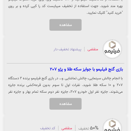
بهره مند شوید. جهت استفاده از تخفیف میبایست کد را کپی کرده و بر روی
"خرید کنید" کلیک نمایید.
مشاهده
منقضی
پیشنهاد تخفیف دار
بازی گنج فیلیمو با جوایز سکه طلا و پژو 207
با انجام چالش‌ سینمایی، چالش تماشایی و… در بازی گنج فیلیمو برنده 2 دستگاه
207 و 10 سکه طلا شوید. نفرات اول تا سوم بدون قرعه‌کشی برنده جایزه
می‌‌شوند. جایزه‌ نفر اول خودرو 207، جایزه نفر دوم سکه تمام بهار و جایزه نفر
سوم ربع سکه می‌باشد. تمام شرکت‌کنندگان این بازی به غیر از نفر اول، شانس
مشاهده
برنده شدن در قرعه‌کشی خودرو 207، سکه طلا و... دارند. هر 1 امتیاز یک شانس
برای شرکت در قرعه‌کشی به همراه دارد. شما می‌توانید با ثبت‌نام در این بازی 30
امتیاز، انجام چالش سینمایی تا 150 امتیاز، انجام چالش تماشایی 1 امتیاز به ازای
تماشای 1 دقیقه فیلم و سریال، خرید هر یک از اشتراک‌های فیلیمو 70 امتیاز،
50%
منقضی
کد تخفیف
تخفیف