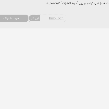
کد را کپی کرده و بر روی "خرید اشتراک" کلیک نمایید.
flm51och
خرید اشتراک
کپی کنید