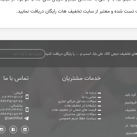
ت تست شده و معتبر از سایت تخفیف هات رایگان دریافت نمایید.
ی تخفیف دیجی کالا، علی بابا، اسنپ و ... را رایگان دریافت کنید
خدمات مشتریان
تماس با ما
درباره ما
فروش :
رد باید
تماس با ما
017-321-51-106
سوالات متداول شرکای تجاری
0996-351-52-75
 فروشیم
تبلیغات در تخفیف هات
پشتیبانی :
ت تخفیف
فرصت های شغلی در تخفیف هات
017-321-24-371
سوالات متداول مشتریان
0996-351-58-22
ی خدمات
سیاست حفظ حریم خصوصی
@takhfifhot
تره. در
هستیم.