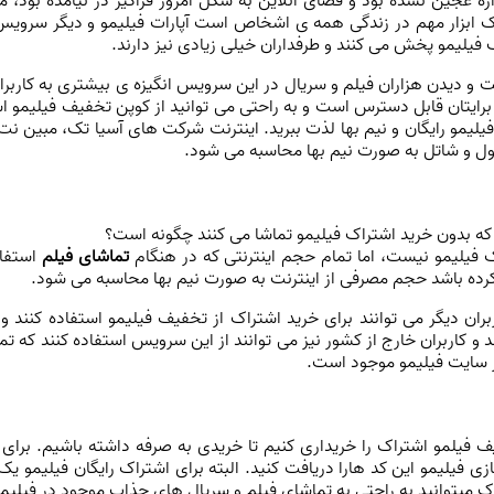
دازه عجین نشده بود و فضای آنلاین به شکل امروز فراگیر در نیامده بود، 
 یک ابزار مهم در زندگی همه ی اشخاص است آپارات فیلیمو و دیگر سرویس
ک فیلیمو
پخش می کنند و طرفداران خیلی زیادی نیز دارند.
و دیدن هزاران فیلم و سریال در این سرویس انگیزه ی بیشتری به کاربران م
رایتان قابل دسترس است و به راحتی می توانید از کوپن تخفیف فیلیمو استف
یلیمو رایگان
و نیم بها لذت ببرید. اینترنت شرکت های آسیا تک، مبین نت،
ه اول و شاتل به صورت نیم بها محاسبه می شود.
که بدون خرید اشتراک فیلیمو تماشا می کنند چگونه است؟
ک فیلیمو نیست، اما تمام حجم ا
ینترنتی که در هنگام
تماشای فیلم
استفا
کرده باشد حجم مصرفی از اینترنت به صورت نیم بها محاسبه می شود.
ان دیگر می توانند برای خرید اشتراک از تخفیف فیلیمو استفاده کنند و 
 و کاربران خارج از کشور نیز می توانند از این سرویس استفاده کنند که ت
در سایت فیلیمو موجود است.
ف فیلمو اشتراک را خریداری کنیم تا خریدی به صرفه داشته باشیم. برای
 فیلیمو این کد هارا دریافت کنید. البته برای اشتراک رایگان فیلیمو یک
ک میتوانید به راحتی به تماشای فیلم و سریال های جذاب موجود در فیلیمو 