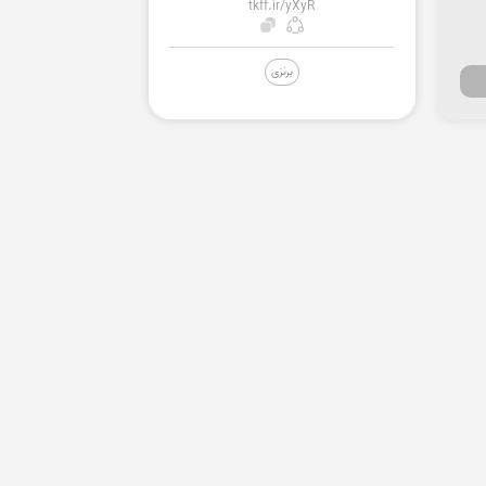
tkff.ir/yXyR
برنزی