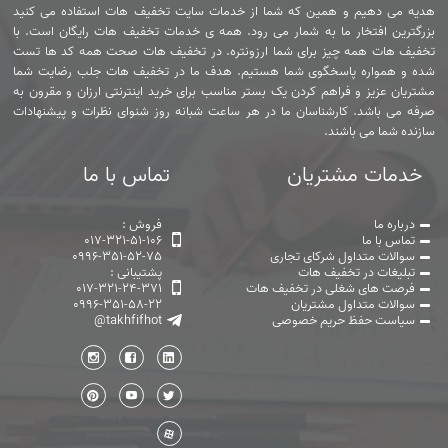
هدیه می دهیم و همین که شما از خدمات سایت تخفیف هات استفاده می کنید
بزرگترین افتخار ما به شمار می رود. همه ی خدمات تخفیف هات رایگان است. با
تخفیف هات همه چیز برای شما ارزونتره. در تخفیف هات صحت همه کد ها تست
شده و همواره پاسخگوی شما هستیم. هدف ما در تخفیف هات جلب رضایت شما
مشتریان عزیز و فراهم کردن یک بستر مناسب برای خرید اینترنتی ارزان و مقرون به
صرفه می باشد. کارشناسان ما در هر ساعت شبانه روز شنوای نظرات و پیشنهادات
سازنده شما می باشند.
خدمات مشتریان
تماس با ما
درباره ما
فروش :
تماس با ما
017-321-51-106
سوالات متداول شرکای تجاری
0996-351-52-75
تبلیغات در تخفیف هات
پشتیبانی :
فرصت های شغلی در تخفیف هات
017-321-24-371
سوالات متداول مشتریان
0996-351-58-22
سیاست حفظ حریم خصوصی
@takhfifhot