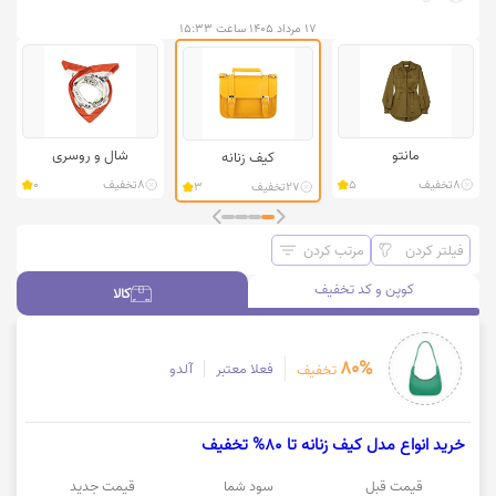
۱۷ مرداد ۱۴۰۵ ساعت ۱۵:۳۳
مانتو
شال و روسری
کیف زنانه
8
تخفیف
5
8
تخفیف
0
27
تخفیف
3
فیلتر کردن
مرتب کردن
کوپن و کد تخفیف
کالا
کالا
80%
فعلا معتبر
آلدو
تخفیف
خرید انواع مدل کیف زنانه تا 80% تخفیف
قیمت قبل
سود شما
قیمت جدید