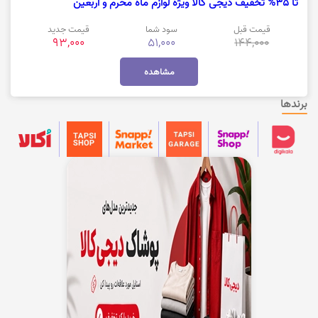
تا 35% تخفیف دیجی کالا ویژه لوازم ماه محرم و اربعین
قیمت قبل
سود شما
قیمت جدید
93,000
51,000
144,000
مشاهده
برندها