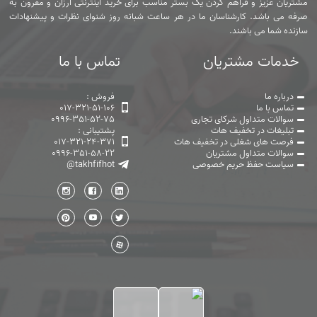
مشتریان عزیز و فراهم کردن یک بستر مناسب برای خرید اینترنتی ارزان و مقرون به
صرفه می باشد. کارشناسان ما در هر ساعت شبانه روز شنوای نظرات و پیشنهادات
سازنده شما می باشند.
خدمات مشتریان
تماس با ما
درباره ما
فروش :
تماس با ما
017-321-51-106
سوالات متداول شرکای تجاری
0996-351-52-75
تبلیغات در تخفیف هات
پشتیبانی :
فرصت های شغلی در تخفیف هات
017-321-24-371
سوالات متداول مشتریان
0996-351-58-22
سیاست حفظ حریم خصوصی
@takhfifhot