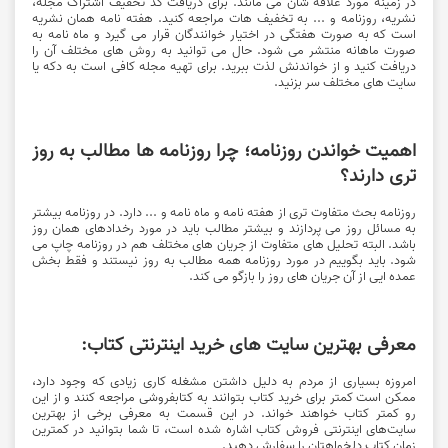
در زمینه مورد علاقه شان می مانند. برای دریافت کد تخفیف اشتراک مجله،
نشریه، روزنامه و ... به تخفیف هات مراجعه کنید. هفته نامه همان نشریه
است که به صورت هفتگی در اختیار خوانندگان قرار می گیرد و ماه نامه به
صورت ماهانه منتشر می شود. حال می توانید به روش های مختلف آن را
دریافت کنید و از خواندنش لذت ببرید. برای تهیه مجله کافی است به دکه یا
سایت های مختلف سر بزنید.
اهمیت خواندن روزنامه؛ چرا روزنامه ها مطالب به روز
تری دارند؟
روزنامه بحث متفاوت تری از هفته نامه و ماه نامه و ... دارد. در روزنامه بیشتر
به مسائل روز می پردازند و بیشتر مطالب باید در مورد رخدادهای همان روز
باشد. البته تحلیل های متفاوت از جریان های مختلف هم در روزنامه چاپ می
شود. باید بگوییم در مورد روزنامه همه مطالب به روز نیستند و فقط بخش
عمده ایی از آن جریان های روز را بازگو می کند.
معرفی بهترین سایت های خرید اینترنتی کتاب:
امروزه بسیاری از مردم به دلیل داشتن مشغله کاری زیادی که وجود دارد،
ممکن است کمتر برای خرید کتاب بتوانند به کتابفروشی مراجعه ‌کنند و از این
رو کمتر کتاب خواهند خواند. در این قسمت به معرفی برخی از بهترین
سایت‌های اینترنتی فروش کتاب اشاره شده است، تا شما بتوانید در کمترین
زمان کتاب دلخواهتان را سفارش دهید.