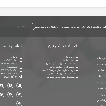
ی تخفیف دیجی کالا، علی بابا، اسنپ و ... را رایگان دریافت کنید
خدمات مشتریان
تماس با ما
درباره ما
فروش :
رد باید
تماس با ما
017-321-51-106
سوالات متداول شرکای تجاری
0996-351-52-75
 فروشیم
تبلیغات در تخفیف هات
پشتیبانی :
ت تخفیف
فرصت های شغلی در تخفیف هات
017-321-24-371
سوالات متداول مشتریان
0996-351-58-22
ی خدمات
سیاست حفظ حریم خصوصی
@takhfifhot
تره. در
هستیم.
ردن یک
رشناسان
باشند.