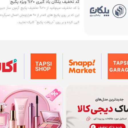
کد تخفیف پلکان یاد گیری 20% ویژه پکیج
با کد تخفیف میتوانید از 20% تخفیف پکیج آزم
این کد بر روی پکیج های کمتر از 90 هزار
کپی کرده و بر روی "دریافت پکیج" کلیک نمایید.