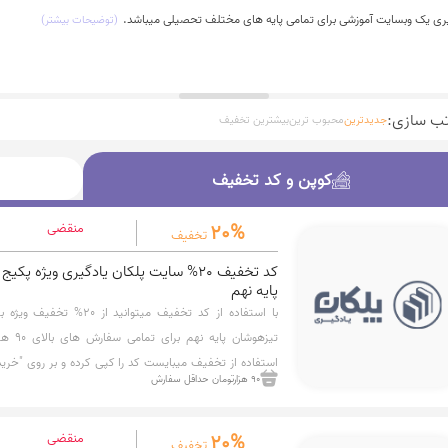
یری یک وبسایت آموزشی برای تمامی پایه های مختلف تحصیلی میباشد.
(توضیحات بیشتر)
تب سازی:
جدیدترین
محبوب ترین
بیشترین تخفیف
کوپن و کد تخفیف
کوپن و کد تخفیف
20%
منقضی
تخفیف
کد تخفیف 20% سایت پلکان یادگیری ویژه پ
پایه نهم
با استفاده از کد تخفیف میتوان
تیزهوشا
استفاده از تخفیف میبایست کد را کپی کرده و بر روی "خرید
90 هزارتومان حداقل سفارش
برای شما اعمال شود.
20%
منقضی
تخفیف