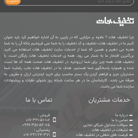
عضویت
چرا تخفیف هات ؟ علاوه بر مزایایی که در پایین به آن اشاره خواهیم کرد باید عنوان
کنیم ما در تخفیف هات، تخفیف و کد تخفیف را به شما نمی فروشیم بلکه آن را به شما
هدیه می دهیم و همین که شما از خدمات سایت تخفیف هات استفاده می کنید
بزرگترین افتخار ما به شمار می رود. همه ی خدمات تخفیف هات رایگان است. با
تخفیف هات همه چیز برای شما ارزونتره. در تخفیف هات صحت همه کد ها تست
شده و همواره پاسخگوی شما هستیم. هدف ما در تخفیف هات جلب رضایت شما
مشتریان عزیز و فراهم کردن یک بستر مناسب برای خرید اینترنتی ارزان و مقرون به
صرفه می باشد. کارشناسان ما در هر ساعت شبانه روز شنوای نظرات و پیشنهادات
سازنده شما می باشند.
خدمات مشتریان
تماس با ما
درباره ما
فروش :
تماس با ما
017-321-51-106
سوالات متداول شرکای تجاری
0996-351-52-75
تبلیغات در تخفیف هات
پشتیبانی :
فرصت های شغلی در تخفیف هات
017-321-24-371