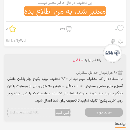
این تخفیف در حال حاضر معتبر نیست
معتبر شد، به من اطلاع بده
5
179
0
tkff.ir/fyWd
راهکار اول:
منقضی
90 هزارتومان حداقل سفارش
با استفاده از کد تخفیف میتوانید از 20% تخفیف ویژه پکیج بهار پلکان دانش
آموزی برای تمامی سفارش ها با حداقل سفارش 90 هزارتومان از وبسایت پلکان
یادگیری بهره مند شوید. جهت استفاده از تخفیف میبایست کد را کپی کرده و بر
روی "خرید پکیج" کلیک نمایید تا تخفیف برای شما اعمال شود.
خرید دوره
کپی کنید
TKHot-spring1401
برندها