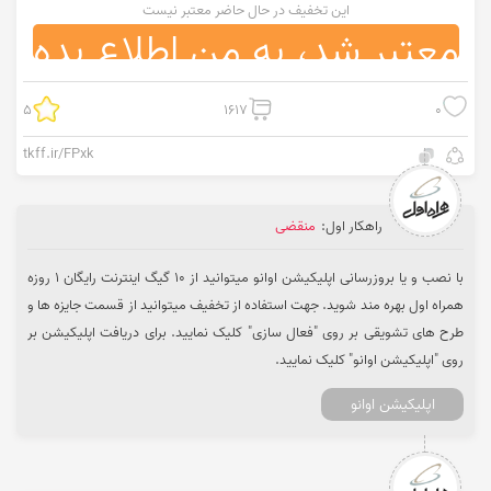
این تخفیف در حال حاضر معتبر نیست
معتبر شد، به من اطلاع بده
5
1617
0
tkff.ir/FPxk
راهکار اول:
منقضی
با نصب و یا بروزرسانی اپلیکیشن اوانو میتوانید از 10 گیگ اینترنت رایگان 1 روزه
همراه اول بهره مند شوید. جهت استفاده از تخفیف میتوانید از قسمت جایزه ها و
طرح های تشویقی بر روی "فعال سازی" کلیک نمایید. برای دریافت اپلیکیشن بر
روی "اپلیکیشن اوانو" کلیک نمایید.
اپلیکیشن اوانو