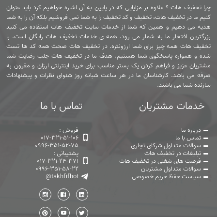
چرا تخفیف هات ؟ علاوه بر مزایایی که در پایین به آن اشاره خواهیم کرد باید عنوان
کنیم ما در تخفیف هات، تخفیف و کد تخفیف را به شما نمی فروشیم بلکه آن را به شما
هدیه می دهیم و همین که شما از خدمات سایت تخفیف هات استفاده می کنید
بزرگترین افتخار ما به شمار می رود. همه ی خدمات تخفیف هات رایگان است. با
تخفیف هات همه چیز برای شما ارزونتره. در تخفیف هات صحت همه کد ها تست
شده و همواره پاسخگوی شما هستیم. هدف ما در تخفیف هات جلب رضایت شما
مشتریان عزیز و فراهم کردن یک بستر مناسب برای خرید اینترنتی ارزان و مقرون به
صرفه می باشد. کارشناسان ما در هر ساعت شبانه روز شنوای نظرات و پیشنهادات
سازنده شما می باشند.
خدمات مشتریان
تماس با ما
درباره ما
فروش :
تماس با ما
017-321-51-106
سوالات متداول شرکای تجاری
0996-351-52-75
تبلیغات در تخفیف هات
پشتیبانی :
فرصت های شغلی در تخفیف هات
017-321-24-371
سوالات متداول مشتریان
0996-351-58-22
سیاست حفظ حریم خصوصی
@takhfifhot