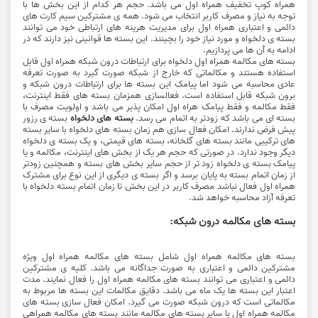
همراه کوپ تخفیف همراه اول می باشد. حجم هر کدام از این بخش ها با
توجه به نیاز و مصرف کاربر انتخاب می شود. همه ی مشترکین سیم کارت های
دائمی و اعتباری همراه اول برای مدیریت هرینه های ارتباطی خود می توانند
بسته ی دلخواه و مورد نیاز خود را بچینند. این بسته ها قوانینی نیز دارند که در
ادامه به آن ها می پردازیم.
بسته های مکالمه همراه اول دلخواه برای ارتباطات درون شبکه همراه اول قابل
استفاده هستند و مکالماتی که خارج از شبکه صورت گیرد به صورت تعرفه
عادی محاسبه می شود اما پیامک این بسته ها برای ارتباطات درون شبکه و
برون شبکه قابل استفاده است. فعالسازی همزمان بسته های فقط اینترنت،
فقط مکالمه و فقط پیامک هراه اول امکان پذیر می باشد و اولویت مصرف با
بسته ای می باشد که زودتر به اتمام می رسد.
بسته های دلخواه
بسته ی رزور
پیش فرض ندارند. امکان فعال سازی هم زمان بسته های دلخواه با سایر بسته
های ترکیبی مانند بسته های گلخانه، بسته های قیمتی، و یک بسته ی دلخواه
دیگر وجود ندارد. در صورتی که حجم هر یک از بخش های اینترنت، مکالمه و یا
پیامک بسته ی دلخواه زود تر از حجم سایر بخش های بسته و همچنین زودتر
از زمان اتمام بسته به پایان برسد و اگر بسته ی دیگری از این نوع برای مشترک
همراه اول فعال نباشد مصرف کاربر در این بخش تا زمان اتمام بسته دلخواه با
تعرفه آزاد محاسبه خواهد شد.
بسته های مکالمه درون شبکه:
بسته های مکالمه همراه اول شامل بسته های مکالمه همراه اول ویژه
مشترکین دائمی و اعتباری به صورت جداگانه می باشد. کلیه ی مشترکین
دائمی و اعتباری می توانند بسته های مکالمه همراه اول را فعال نمایند. مدت
اعتبار این بسته ها یک ماه می باشد. دقایق مکالمات این بسته ها مربوط به
مکالماتی است که درون شبکه صورت می گیرد. امکان فعال سازی بسته های
مکالمه همراه اول با سایر بسته های مکالمه مانند بسته های مکالمه همراهی