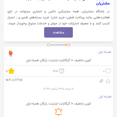
مشتریان
در باشگاه مشتریان، همه مشترکین دائمی و اعتباری میتوانند در ازای
فعالیت‌هایی مانند پرداخت قبض، خرید شارژ، خرید بسته‌های نقدی و... امتیاز
کسب کنند و با مصرف امتیازات خود از جوایز و خدمات متنوع برخوردار شوند.
استفاده از این خدمات از طریق مراجعه به بخش باشگاه مشتریان در اپلیکیشن
مشاهده
و یا وبسایت همراه من امکانپذیر است. جهت اطلاعات بیشتر از امتیازات باشگاه
مشتریان همره اول روی گزینه "خرید کنید" کلیک نمایید.
همراه اول
کوپن تخفیف 10 گیگابایت اینترنت رایگان همراه اول
5
1617
0
tkff.ir/FPxk
۱۶ مرداد ۱۴۰۵ ساعت ۲۱:۴۶
همراه اول
کوپن تخفیف 10 گیگابایت اینترنت رایگان همراه اول