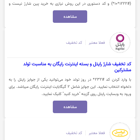
(#1222*10*) و کد دستوری در این روش نیازی به خرید پین شارژ نیست و
مستقیما با شماره گیری #14*1* و پرداخت با استفاده از کارت بانکی اقدام به
مشاهده
افزایش اعتبار و دریافت هدیه شارژ بانوان نمود. جهت اطلاعات بیشتر روی گزینه
(خرید کنید) کلیک نمایید.
فعلا معتبر
کد تخفیف
کد تخفیف شارژ رایتل و بسته اینترنت رایگان به مناسبت تولد
مشترکین
با وارد کردن کد #232* در روز تولد خود می‎‌توانید یکی از جوایز رایتل را به
دلخواه انتخاب نمایید. این جوایز شامل 2 گیگابایت اینترنت رایگان میباشد. برای
ورود به وبسایت رایتل روی گزینه "خرید کنید" کلیک نمایید.
مشاهده
فعلا معتبر
کد تخفیف