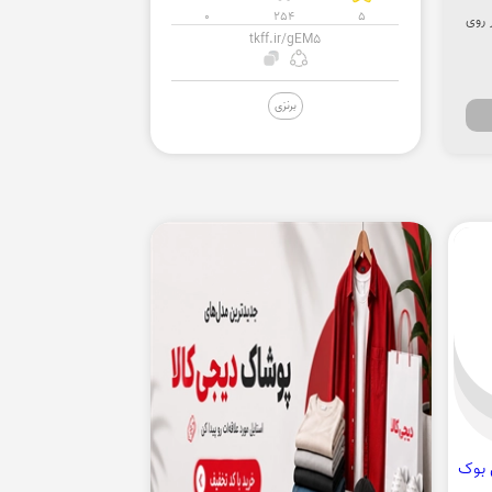
0
254
5
ار روی
tkff.ir/gEM5
برنزی