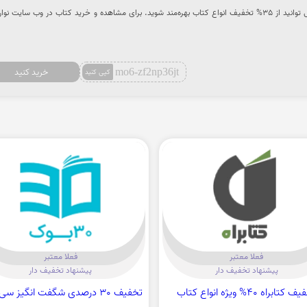
از طریق سایت تخفیف هات می ‌توانید از 35% تخفیف انواع کتاب‌ بهره‌مند شوید. برای مشاهده و خرید کتاب‌ در وب سایت نو
mo6-zf2np36jt
خرید کنید
کپی کنید
فعلا معتبر
فعلا معتبر
پیشنهاد تخفیف دار
پیشنهاد تخفیف دار
کتابراه 40% ویژه انواع کتاب
تخفیف 30 درصدی شگفت انگیز سی بوک