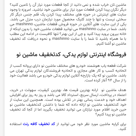
ماشین تان خراب شده و نمی دانید از کجا قطعات مورد نیاز آن را تامین کنید؟
دیگر نگران پیدا کردن قطعات مورد نیاز برای ماشین خود نباشید. امروزه با وجود
سایت های اینترنتی در حوزه های مختلف پیدا کردن یک قلم جنس دیگر کار
سختی نیست و تنها با چند کلیک محصول مورد نیازمان درب منزل می باشد.
یکی از این سایت های آنلاین در حوزه فروش قطعات ماشین، mashinno می
باشد. شما در سایت mashinno می توانید قطعات ماشین خود را بدون اینکه از
خانه بیرون بروید پیدا کنید و چی از این بهتر؟ تنها کافیست در ادامه این مطلب
با ما همراه باشید تا شما را با سایت mashinno و نحوه دریافت کد تخفیف
ماشین نو آشنا کنیم.
فروشگاه اینترنتی لوازم یدکی، کدتخفیف ماشین نو
شرکت قطعه یاب هوشمند خودرو های مختلف ماشین نو دارای پروانه کسب از
اتحادیه کسب و کار های مجازی و اتحادیه فروشندکان لوازم یدکی تهران می
باشد. ماشین نو که یک بازارچه آنلاین لوازم یدکی خودرو می باشد فعالیت خود
را از سال 94 آغاز کرده است.
هدف ماشین نو ارانه بهترین قیمت ها، بهترین کیفیت، سهولت در خرید،
اعتماد در پرداخت، ارسال سریع، استرداد کالا می باشد و روز به روز برای افزایش
اهداف خود و خدمت رسانی بهتر در تلاش بوده است. همچنین این سایت از
خود کدتخفیف ماشین نو ارائه داده که شما با داشتن کدتخفیف ماشین نو
حین خرید اقلام مورد نیازتان می توانید تخفیف بگیرید اما از کجا کد تخفیف
ماشین نو پیدا کنیم؟
برای کرایه ماشین مورد نظر خود می توانید از
کد تخفیف کافه رنت
استفاده
کنید.