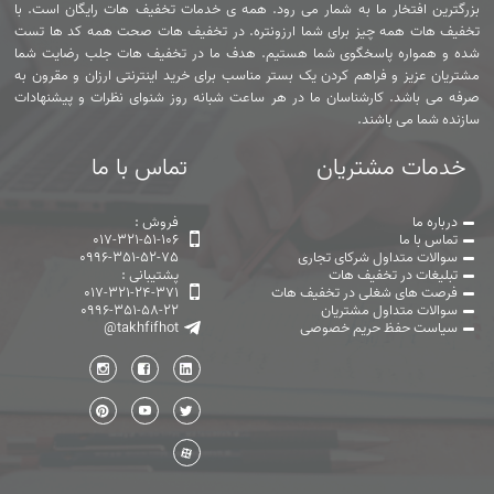
بزرگترین افتخار ما به شمار می رود. همه ی خدمات تخفیف هات رایگان است. با
تخفیف هات همه چیز برای شما ارزونتره. در تخفیف هات صحت همه کد ها تست
شده و همواره پاسخگوی شما هستیم. هدف ما در تخفیف هات جلب رضایت شما
مشتریان عزیز و فراهم کردن یک بستر مناسب برای خرید اینترنتی ارزان و مقرون به
صرفه می باشد. کارشناسان ما در هر ساعت شبانه روز شنوای نظرات و پیشنهادات
سازنده شما می باشند.
خدمات مشتریان
تماس با ما
درباره ما
فروش :
تماس با ما
017-321-51-106
سوالات متداول شرکای تجاری
0996-351-52-75
تبلیغات در تخفیف هات
پشتیبانی :
فرصت های شغلی در تخفیف هات
017-321-24-371
سوالات متداول مشتریان
0996-351-58-22
سیاست حفظ حریم خصوصی
@takhfifhot