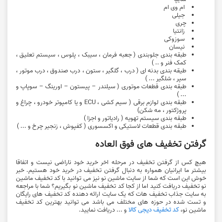
ام وی ام
جیلی
چری
زانتیا
سوزوکی
نیسان
طبقه بندی جلوبندی ( جعبه فرمان ، سیبک ، پلوس ، سیستم تعلیق ،
کمک فنر و .. )
طیقه بندی بدنه ای ( درب ، گلگیر ، ستون ، درب صندوق ، درب موتور ،
سپر ، شلگیر ... )
طبقه بندی قطعات موتوری ( سیلندر – پیستون – اورینگ – سوپاپ و
... )
طبقه بندی لوازم برقی ( سیم کشی ، ECU و یا کامپوتر خودرو ، چراغ و
پروژکتور ، مه شکن)
طبقه بندی سیستم تهویه ( رادیاتور و اجزا )
طبقه بندی قطعات لاستیکی و اکسسوری ( کفپوش ، زنجیر چرخ و ... )
گرفتن تخفیف های فوق العاده
هیچ کس از گرفتن تخفیف در مرحله اخر خرید خود ناراضی نیست و اتفاقا
بیشتر ما ایرانیان همواره به دنبال گرفتن تخفیف در خرید خود هستیم. خبر
خوش این است که شما از سایت ماشین نو نیز می توانید با کد تخفیف ماشین
نو تخفیف دریافت کنید اما از کجا کد تخفیف ماشین نو بگیریم؟ شما با مراجعه
به سایت جذاب تخفیف هات که یک سایت ارائه دهنده کد تخفیف های رایگان
و تست شده در حوزه های مختلف می باشد می توانید بهترین کد تخفیف
ماشین نو،
کد تخفیف دیجی کالا
و ... دریافت نمایید.