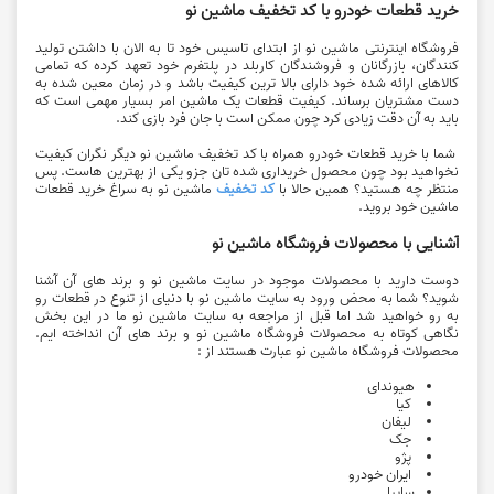
خرید قطعات خودرو با كد تخفيف ماشين نو
فروشگاه اینترنتی ماشین نو از ابتدای تاسیس خود تا به الان با داشتن تولید
کنندگان، بازرگانان و فروشندگان کاربلد در پلتفرم خود تعهد کرده که تمامی
کالاهای ارائه شده خود دارای بالا ترین کیفیت باشد و در زمان معین شده به
دست مشتریان برساند. کیفیت قطعات یک ماشین امر بسیار مهمی است که
باید به آن دقت زیادی کرد چون ممکن است با جان فرد بازی کند.
شما با خرید قطعات خودرو همراه با كد تخفيف ماشين نو دیگر نگران کیفیت
نخواهید بود چون محصول خریداری شده تان جزو یکی از بهترین هاست. پس
منتظر چه هستید؟ همین حالا با
كد تخفيف
ماشين نو به سراغ خرید قطعات
ماشین خود بروید.
آشنایی با محصولات فروشگاه ماشین نو
دوست دارید با محصولات موجود در سایت ماشین نو و برند های آن آشنا
شوید؟ شما به محض ورود به سایت ماشین نو با دنیای از تنوع در قطعات رو
به رو خواهید شد اما قبل از مراجعه به سایت ماشین نو ما در این بخش
نگاهی کوتاه به محصولات فروشگاه ماشین نو و برند های آن انداخته ایم.
محصولات فروشگاه ماشین نو عبارت هستند از :
هيوندای
کیا
لیفان
جک
پژو
ایران خودرو
سایپا