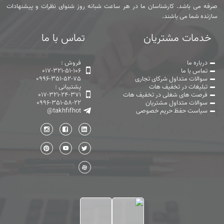
صرفه می باشد. کارشناسان ما در هر ساعت شبانه روز شنوای نظرات و پیشنهادات
سازنده شما می باشند.
خدمات مشتریان
تماس با ما
درباره ما
فروش :
تماس با ما
017-321-51-106
سوالات متداول شرکای تجاری
0996-351-52-75
تبلیغات در تخفیف هات
پشتیبانی :
فرصت های شغلی در تخفیف هات
017-321-24-371
سوالات متداول مشتریان
0996-351-58-22
سیاست حفظ حریم خصوصی
@takhfifhot