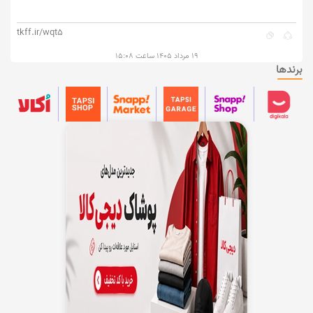
tkff.ir/wqt5
۱۹ مرداد ۱۴۰۵ ساعت ۱۵:۰۸
برندها