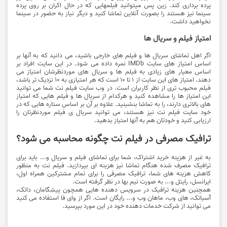
پرده برداری کند. زین پس میتوانید فیلمهایی که در حال اکران بر روی پرده
سینما نیز هستند را بصورت آنلاین تماشا کنید و دیگر نیاز به حضور در سینما
نخواهید داشت.
امتیاز فیلم و سریال ها
اگر اهل تماشای سریال ها و فیلم های خارجی باشید، می دانید که به آنها بر
اساس امتیاز های سایت IMDb نمره داده می شود. در این سایت افراد بر
اساس معیار های زیادی به فیلم ها و سریال های موردنظرشان امتیاز می
دهند. امتیاز های این سایت از 1 تا 10 است که هر امتیازی به 10 نزدیک تر باشد،
فیلم محبوب تری از نظر کاربران است. در وب سایت فیلم نت شما می توانید
این امتیاز ها را مشاهده کنید و هرکدام از سریال ها و فیلم هایی که امتیاز
های بالاتری دارند، را به تماشا بنشینید. علاوه بر آن بر اساس ستاره هایی که در
خود سایت فیلم نت نیز هستند، می توانید سریال ی فیلم موردنظرتان را
ارزیابی کنید و خودتان هم به آنها امتیاز بدهید.
ترافیک مصرفی در فیلم نت چگونه محاسبه می شود؟
به غیر از هزینه خرید اشتراک، شما برای تماشای فیلم و سریال و... باید برای
ترافیک مصرف شده هنگام تماشا نیز هزینه ای بپردازید. فیلم نت به منظور
کاهش هزینه های شما، ترافیک مصرفی را برای تمام مشترکین همراه اول،
ایرانسل، رایتل و... به صورت نیم بها در نظر گرفته است.
همچنین هزینه ترافیک در سرویس دهنده هایی همچون پیشگامان، داتک،
آسیاتک، های وب، ماهان وب و... رایگان است. اگر از وای فا استفاده می کنید
می توانید از شرکت خدمات دهنده خود در این مورد بپرسید.