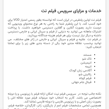
خدمات و مزایای سرویس فیلم نت
فیلم نت اولین پلتفرمی در ایران است که توانسته بطور رسمی امتیاز VOD برای
خود کسب کند. با این پلتفرم شما به راحتی به هر نوع محتوای ویدیویی که
دوست دارید بصورت آنلاین و آفلاین دسترسی خواهید داشت. با پرداخت
اشتراک ماهانه می توانید به دنیایی از فیلم و سریال ایرانی و خارجی دسترسی
داشته و دیگر نیاز نیست برای هر فیلم هزینه جداگانه بپردازید.
در فیلم نت علاوه بر فیلم و سریال ایرانی و خارجی در ژانر های مختلف، می
توانید برحسب علاقه مندی خود یکی از دسته بندی های زیر را برای تماشا
انتخاب کنید:
مستند
تاک شو
انیمیشن
انیمه
آکادمی زبان کودک
رئالیتی شو
فیلم کوتاه
فینال جام جهانی
نکته جالب توجه در سرویس فیلم نیت امکان ارائه فیلم با زیرنویس و یا دوبله
اختصاصی می باشد. کاربر به انتخاب خود میتواند فیلم مورد علاقه اش را
بصورت زبان اصلی و با زیرنویس فارسی یا دوبله فارسی تماشا کند.
همچنین تمامی مشخصات فیلم اعم از بازیگران، ژانر، کارگردان، خلاصه فیلم،