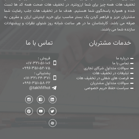
تخفیف هات همه چیز برای شما ارزونتره. در تخفیف هات صحت همه کد ها تست
شده و همواره پاسخگوی شما هستیم. هدف ما در تخفیف هات جلب رضایت شما
مشتریان عزیز و فراهم کردن یک بستر مناسب برای خرید اینترنتی ارزان و مقرون به
صرفه می باشد. کارشناسان ما در هر ساعت شبانه روز شنوای نظرات و پیشنهادات
سازنده شما می باشند.
خدمات مشتریان
تماس با ما
درباره ما
فروش :
تماس با ما
017-321-51-106
سوالات متداول شرکای تجاری
0996-351-52-75
تبلیغات در تخفیف هات
پشتیبانی :
فرصت های شغلی در تخفیف هات
017-321-24-371
سوالات متداول مشتریان
0996-351-58-22
سیاست حفظ حریم خصوصی
@takhfifhot