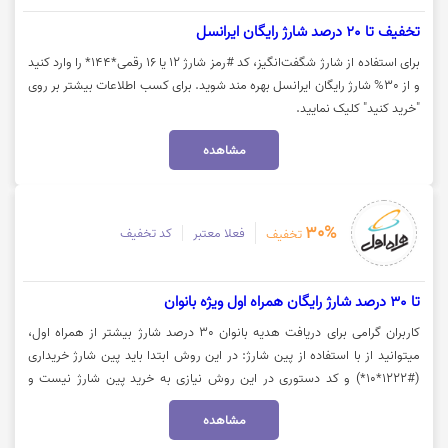
تخفیف تا 20 درصد شارژ رایگان ایرانسل
برای استفاده از شارژ شگفت‌انگیز، کد #رمز شارژ ۱۲ یا ۱۶ رقمی*۱۴۴* را وارد کنید
و از 30% شارژ رایگان ایرانسل بهره مند شوید. برای کسب اطلاعات بیشتر بر روی
"خرید کنید" کلیک نمایید.
مشاهده
30%
فعلا معتبر
کد تخفیف
تخفیف
تا 30 درصد شارژ رایگان همراه اول ویژه بانوان
کاربران گرامی برای دریافت هدیه بانوان 30 درصد شارژ بیشتر از همراه اول،
میتوانید از با استفاده از پین شارژ: در این روش ابتدا باید پین شارژ خریداری
(#1222*10*) و کد دستوری در این روش نیازی به خرید پین شارژ نیست و
مستقیما با شماره گیری #14*1* و پرداخت با استفاده از کارت بانکی اقدام به
مشاهده
افزایش اعتبار و دریافت هدیه شارژ بانوان نمود. جهت اطلاعات بیشتر روی گزینه
(خرید کنید) کلیک نمایید.