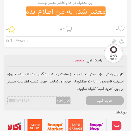
این تخفیف در حال حاضر معتبر نیست
معتبر شد، به من اطلاع بده
0
144
0
tkff.ir/Ywem
راهکار اول:
منقضی
کاربران رایتلی عزیز میتوانند با خرید از سایت و یا شماره گیری کد بالا بسته 7 روزه
اینترنت نامحدود را با 50 هزارتومان خریداری نمایند. جهت کسب اطلاعات بیشتر
بر روی "خرید کنید" کلیک نمایید.
خرید کنید
کپی کنید
8007#*142*
برندها