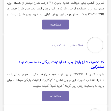
کاربران گرامی برای دریافت هدیه بانوان 30 درصد شارژ بیشتر از همراه اول،
میتوانید از با استفاده از پین شارژ: در این روش ابتدا باید پین شارژ خریداری
(#1222*10*) و کد دستوری در این روش نیازی به خرید پین شارژ نیست و
مستقیما با شماره گیری #14*1* و پرداخت با استفاده از کارت بانکی اقدام به
مشاهده
افزایش اعتبار و دریافت هدیه شارژ بانوان نمود. جهت اطلاعات بیشتر روی گزینه
(خرید کنید) کلیک نمایید.
فعلا معتبر
کد تخفیف
کد تخفیف شارژ رایتل و بسته اینترنت رایگان به مناسبت تولد
مشترکین
با وارد کردن کد #232* در روز تولد خود می‎‌توانید یکی از جوایز رایتل را به
دلخواه انتخاب نمایید. این جوایز شامل 2 گیگابایت اینترنت رایگان میباشد. برای
ورود به وبسایت رایتل روی گزینه "خرید کنید" کلیک نمایید.
مشاهده