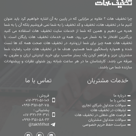
چرا تخفیف هات ؟ علاوه بر مزایایی که در پایین به آن اشاره خواهیم کرد باید عنوان
کنیم ما در تخفیف هات، تخفیف و کد تخفیف را به شما نمی فروشیم بلکه آن را به شما
هدیه می دهیم و همین که شما از خدمات سایت تخفیف هات استفاده می کنید
بزرگترین افتخار ما به شمار می رود. همه ی خدمات تخفیف هات رایگان است. با
تخفیف هات همه چیز برای شما ارزونتره. در تخفیف هات صحت همه کد ها تست
شده و همواره پاسخگوی شما هستیم. هدف ما در تخفیف هات جلب رضایت شما
مشتریان عزیز و فراهم کردن یک بستر مناسب برای خرید اینترنتی ارزان و مقرون به
صرفه می باشد. کارشناسان ما در هر ساعت شبانه روز شنوای نظرات و پیشنهادات
سازنده شما می باشند.
خدمات مشتریان
تماس با ما
درباره ما
فروش :
تماس با ما
017-321-51-106
سوالات متداول شرکای تجاری
0996-351-52-75
تبلیغات در تخفیف هات
پشتیبانی :
فرصت های شغلی در تخفیف هات
017-321-24-371
سوالات متداول مشتریان
0996-351-58-22
سیاست حفظ حریم خصوصی
@takhfifhot