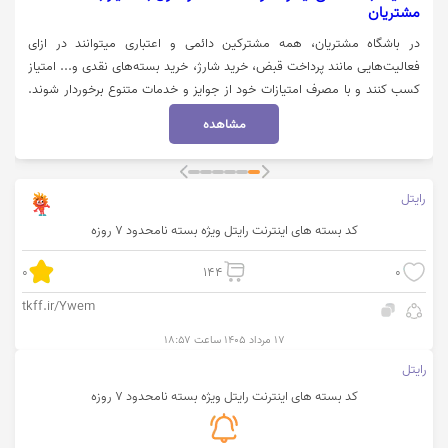
مشتریان
در باشگاه مشتریان، همه مشترکین دائمی و اعتباری میتوانند در ازای
فعالیت‌هایی مانند پرداخت قبض، خرید شارژ، خرید بسته‌های نقدی و... امتیاز
کسب کنند و با مصرف امتیازات خود از جوایز و خدمات متنوع برخوردار شوند.
استفاده از این خدمات از طریق مراجعه به بخش باشگاه مشتریان در اپلیکیشن
مشاهده
و یا وبسایت همراه من امکانپذیر است. جهت اطلاعات بیشتر از امتیازات باشگاه
مشتریان همره اول روی گزینه "خرید کنید" کلیک نمایید.
رایتل
کد بسته های اینترنت رایتل ویژه بسته نامحدود 7 روزه
0
144
0
tkff.ir/Ywem
۱۷ مرداد ۱۴۰۵ ساعت ۱۸:۵۷
رایتل
کد بسته های اینترنت رایتل ویژه بسته نامحدود 7 روزه