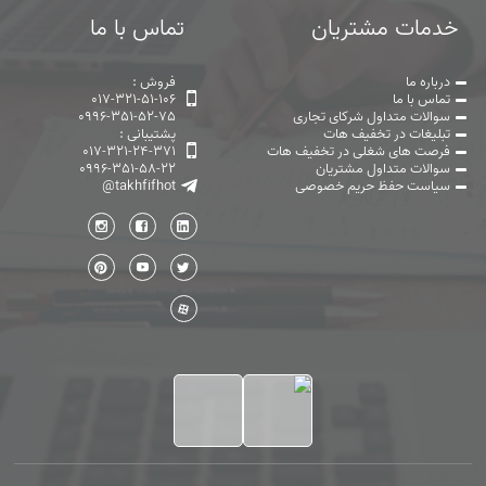
خدمات مشتریان
تماس با ما
درباره ما
فروش :
تماس با ما
017-321-51-106
سوالات متداول شرکای تجاری
0996-351-52-75
تبلیغات در تخفیف هات
پشتیبانی :
فرصت های شغلی در تخفیف هات
017-321-24-371
سوالات متداول مشتریان
0996-351-58-22
سیاست حفظ حریم خصوصی
@takhfifhot