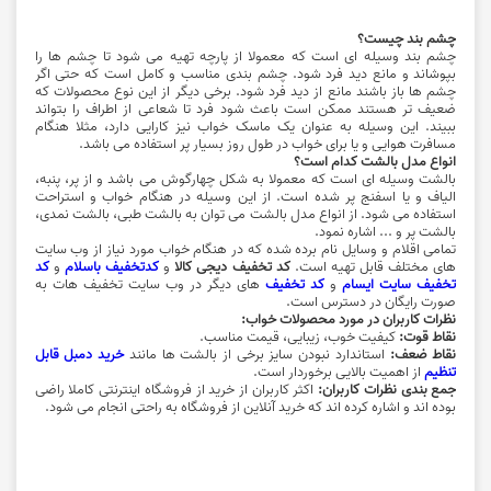
چشم بند چیست؟
چشم بند وسیله ای است که معمولا از پارچه تهیه می شود تا چشم ها را
بپوشاند و مانع دید فرد شود. چشم بندی مناسب و کامل است که حتی اگر
چشم ها باز باشند مانع از دید فرد شود. برخی دیگر از این نوع محصولات که
ضعیف تر هستند ممکن است باعث شود فرد تا شعاعی از اطراف را بتواند
ببیند. این وسیله به عنوان یک ماسک خواب نیز کارایی دارد، مثلا هنگام
مسافرت هوایی و یا برای خواب در طول روز بسیار پر استفاده می باشد.
انواع مدل بالشت کدام است؟
بالشت وسیله ای است که معمولا به شکل چهارگوش می باشد و از پر، پنبه،
الیاف و یا اسفنج پر شده است. از این وسیله در هنگام خواب و استراحت
استفاده می شود. از انواع مدل بالشت می توان به بالشت طبی، بالشت نمدی،
بالشت پر و ... اشاره نمود.
تمامی اقلام و وسایل نام برده شده که در هنگام خواب مورد نیاز از وب سایت
های مختلف قابل تهیه است.
کد تخفیف دیجی کالا
و
کدتخفیف باسلام
و
کد
تخفیف سایت ایسام
و
کد تخفیف
های دیگر در وب سایت تخفیف هات به
صورت رایگان در دسترس است.
نظرات کاربران در مورد محصولات خواب:
نقاط قوت:
کیفیت خوب، زیبایی، قیمت مناسب.
نقاط ضعف:
استاندارد نبودن سایز برخی از بالشت ها مانند
خرید دمبل قابل
تنظیم
از اهمیت بالایی برخوردار است.
جمع بندی نظرات کاربران:
اکثر کاربران از خرید از فروشگاه اینترنتی کاملا راضی
بوده اند و اشاره کرده اند که خرید آنلاین از فروشگاه به راحتی انجام می شود.