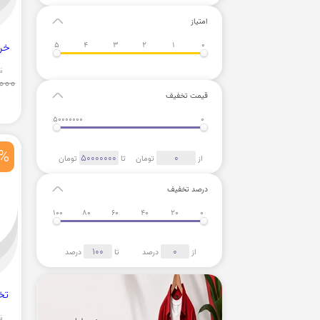
امتیاز
5
4
3
2
1
0
خرید
ق
000
قیمت تخفیف
50000000
0
%
از
تومان
تا
تومان
درصد تخفیف
100
80
60
40
20
0
از
درصد
تا
درصد
تخفیف 65
ق