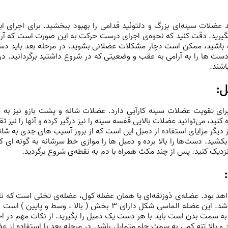
د عضلات سینه‌ای بزرگ و دلتوئید قدامی را بهبود ببخشید. برای اجرای ا
 بگیرید. دقت کنید که نحوه‌ی اجرای درست حرکت به این صورت است که آرنج
ه باشید، ممکن است دچار مشکلات عضلانی بشوید. در مرحله بعد باید دستگ
ست ها را به آرامی به عقب و وضعیتی که در شروع داشتید برگردانید. د
اشند.
ل:
رای تقویت عضلات سینه کارآیی دارد. عضلات شانه و پشت بازو نیز به 
 کنید، می‌توانید عضلات بالایی قفسه سینه را نیز درگیر کرده و آنها را نیز 
ز دیگر مزایای استفاده از دمبل این است که از بروز آسیب های جدی به شان
نزدیک کنید. پس از چند مکث همراه با دم به نقطه‌‌ی شروع برگردید.
هد بود. عضله‌ی ذوزنقه‌ای یا همان عضله کول، عضله‌ی تختی است که نا
استخوان کتف و ستون فقرات قابل لمس می باشد. این عضله الماسی شکل
ه سمت بدن است باید با هر دست یک دمبل را بگیرید. از نکات مهم در اج
و بالا تنه کمی به سمت جلو متمایل باشد. در مرحله بعد با استفاده از عضلا