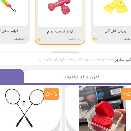
ورزش های آبی
لوازم ماهی 
لوازم تناسب اندام
خفیف
0
2
تخفیف
10
تخفیف
1
تب سازی:
جدیدترین
محبوب ترین
بیشترین تخفیف
ارزان ترین
گران ترین
کوپن و کد تخفیف
50%
65