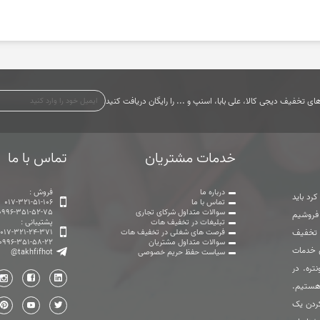
ی تخفیف دیجی کالا، علی بابا، اسنپ و ... را رایگان دریافت کنید
خدمات مشتریان
تماس با ما
درباره ما
فروش :
رد باید
تماس با ما
017-321-51-106
سوالات متداول شرکای تجاری
0996-351-52-75
 فروشیم
تبلیغات در تخفیف هات
پشتیبانی :
ت تخفیف
فرصت های شغلی در تخفیف هات
017-321-24-371
سوالات متداول مشتریان
0996-351-58-22
ی خدمات
سیاست حفظ حریم خصوصی
@takhfifhot
تره. در
هستیم.
ردن یک