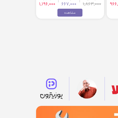
1,196,000
667,000
1,863,000
966
مشاهده