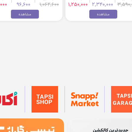
,000
96,600
1,062,600
1,250,000
2,340,000
3,590,
مشاهده
مشاهده