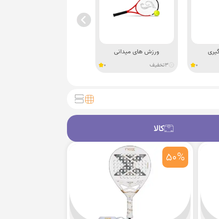
گیری
ورزش های میدانی
دوچرخه
0
3
تخفیف
0
3
تخفیف
3
کالا
کالا
50%