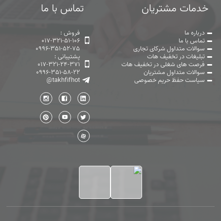
خدمات مشتریان
تماس با ما
درباره ما
فروش :
تماس با ما
017-321-51-106
سوالات متداول شرکای تجاری
0996-351-52-75
تبلیغات در تخفیف هات
پشتیبانی :
فرصت های شغلی در تخفیف هات
017-321-24-371
سوالات متداول مشتریان
0996-351-58-22
سیاست حفظ حریم خصوصی
@takhfifhot