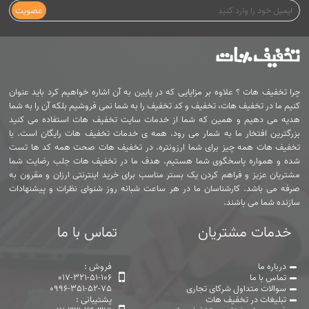
عضویت
چرا تخفیف هات ؟ علاوه بر مزایایی که در پایین به آن اشاره خواهیم کرد باید عنوان
کنیم ما در تخفیف هات، تخفیف و کد تخفیف را به شما نمی فروشیم بلکه آن را به شما
هدیه می دهیم و همین که شما از خدمات سایت تخفیف هات استفاده می کنید
بزرگترین افتخار ما به شمار می رود. همه ی خدمات تخفیف هات رایگان است. با
تخفیف هات همه چیز برای شما ارزونتره. در تخفیف هات صحت همه کد ها تست
شده و همواره پاسخگوی شما هستیم. هدف ما در تخفیف هات جلب رضایت شما
مشتریان عزیز و فراهم کردن یک بستر مناسب برای خرید اینترنتی ارزان و مقرون به
صرفه می باشد. کارشناسان ما در هر ساعت شبانه روز شنوای نظرات و پیشنهادات
سازنده شما می باشند.
خدمات مشتریان
تماس با ما
درباره ما
فروش :
تماس با ما
017-321-51-106
سوالات متداول شرکای تجاری
0996-351-52-75
تبلیغات در تخفیف هات
پشتیبانی :