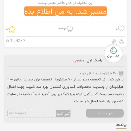
این تخفیف در حال حاضر معتبر نیست
معتبر شد، به من اطلاع بده
0
233
0
tkff.ir/lZ8P
راهکار اول:
منقضی
200 هزارتومان حداقل خرید
با وارد کردن کد تخفیف میتوانید از 70 هزارتومان تخفیف برای سفارش بالای 200
هزارتومان از وبسایت محصولات کشاورزی کشمون بهره مند شوید. جهت اعمال
تخفیف میبایست کد را کپی کرده و با کلیک بر روی "خرید کنید" تخفیف در سایت
کشمون برای شما اعمال خواهد شد.
خرید کنید
کپی کنید
offchannel
برندها