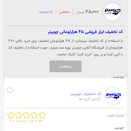
45,000
منقضی
کدتخفیف
تومان
کد تخفیف ابزار فروشی 45 هزارتومانی چوبینر
با استفاده از کد تخفیف میتوانید از 45 هزارتومان تخفیف برای خرید بالای 270
هزارتومان از فروشگاه آنلاین چوبینر بهره مند شوید. جهت استفاده از تخفیف کد
را کپی کرده و بر روی "خرید کنید" کلیک نمایید.
مشاهده
برچسب :
کد تخفیف چوبینر
سایر گروه ها
امتیاز دهید
(امتیاز
5
از مجموع
1
رای)
چوبینر