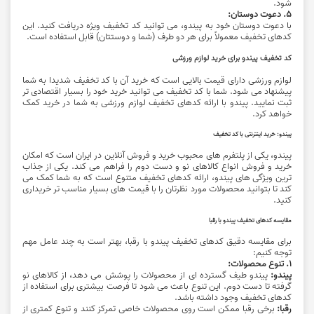
‌شود.
5. دعوت دوستان:
با دعوت دوستان خود به پیندو، می ‌توانید کد تخفیف ویژه دریافت کنید. این
کدهای تخفیف معمولاً برای هر دو طرف (شما و دوستتان) قابل استفاده است.
کد تخفیف پیندو برای خرید لوازم ورزشی
لوازم ورزشی دارای قیمت بالایی است که خرید آن با کد تخفیف شدیدا به شما
پیشنهاد می شود. شما با کد تخفیف می توانید خرید خود را بسیار اقتصادی تر
ثبت نمایید. پیندو با ارائه کدهای تخفیف لوازم ورزشی به شما در خرید کمک
خواهد کرد.
پیندو: خرید اینترنتی با کد تخفیف
پیندو، یکی از پلتفرم‌ های محبوب خرید و فروش آنلاین در ایران است که امکان
خرید و فروش انواع کالاهای نو و دست دوم را فراهم می‌ کند. یکی از جذاب
‌ترین ویژگی ‌های پیندو، ارائه کدهای تخفیف متنوع است که به شما کمک می
‌کند تا بتوانید محصولات مورد نظرتان را با قیمت ‌های بسیار مناسب ‌تر خریداری
کنید.
مقایسه کدهای تخفیف پیندو با رقبا
برای مقایسه دقیق کدهای تخفیف پیندو با رقبا، بهتر است به چند عامل مهم
توجه کنیم:
1. تنوع محصولات:
پیندو:
پیندو طیف گسترده ‌ای از محصولات را پوشش می ‌دهد، از کالاهای نو
گرفته تا دست دوم. این تنوع باعث می ‌شود تا فرصت بیشتری برای استفاده از
کدهای تخفیف وجود داشته باشد.
رقبا:
برخی رقبا ممکن است روی محصولات خاصی تمرکز کنند و تنوع کمتری از