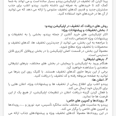
پیدا کردن کد تخفیف در اپلیکیشن پیندو بسیار ساده است و می ‌تواند به شما
کمک کند تا خریدهای به صرفه ‌تری داشته باشید. پیندو اغلب برای جذب
مشتریان جدید و قدیم، کدهای تخفیف متنوعی را ارائه می ‌دهد که می ‌توانید
از آن ‌ها در خریدهای خود استفاده کنید.
روش ‌های دریافت کد تخفیف در اپلیکیشن پیندو:
1. بخش تخفیفات و پیشنهادات ویژه:
اکثر اپلیکیشن‌ های خرید آنلاین از جمله پیندو، بخشی را به تخفیفات و
پیشنهادات ویژه اختصاص داده ‌اند.
با مراجعه به این بخش، می ‌توانید از جدیدترین تخفیف ‌ها، کدهای تخفیف و
محصولات با تخفیف ویژه مطلع شوید.
معمولاً این بخش در قسمت اصلی اپلیکیشن یا در بخش پروفایل کاربری قابل
دسترسی است.
2. بنرهای تبلیغاتی:
هنگام ورود به اپلیکیشن یا پیمایش در بخش ‌های مختلف، بنرهای تبلیغاتی
متعددی را مشاهده خواهید کرد.
برخی از این بنرها حاوی کدهای تخفیف هستند. با کلیک روی این بنرها می
‌توانید به صفحه مربوطه رفته و کد تخفیف را دریافت کنید.
3. اعلان‌ ها:
پیندو اغلب برای اطلاع ‌رسانی از تخفیف ‌ها و پیشنهادات ویژه، اعلان‌ هایی را
برای کاربران خود ارسال می ‌کند.
با فعال کردن گزینه دریافت اعلان در تنظیمات اپلیکیشن، از هیچ یک از این
فرصت ‌ها جا نمانید.
4. رویدادها و کمپین‌ های خاص:
پیندو به مناسبت‌ های مختلف مانند سالگرد تأسیس، عید نوروز و ...، رویدادها
و کمپین‌ های خاصی را برگزار می‌ کند.
در این رویدادها معمولاً کدهای تخفیف ویژه و پیشنهادهای جذاب ارائه می