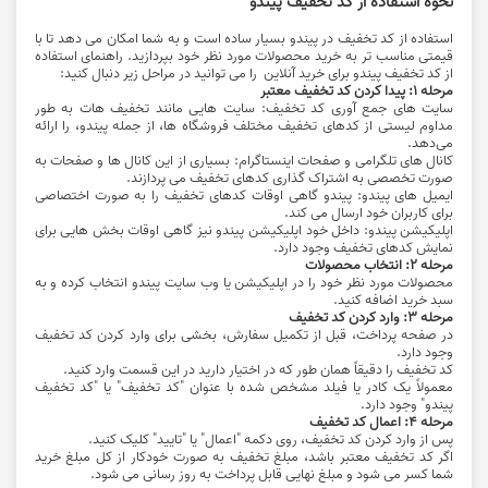
نحوه استفاده از کد تخفیف پیندو
استفاده از کد تخفیف در پیندو بسیار ساده است و به شما امکان می ‌دهد تا با
قیمتی مناسب‌ تر به خرید محصولات مورد نظر خود بپردازید. راهنمای استفاده
از کد تخفیف پیندو برای خرید آنلاین را می توانید در مراحل زیر دنبال کنید:
مرحله ۱: پیدا کردن کد تخفیف معتبر
سایت ‌های جمع ‌آوری کد تخفیف: سایت‌ هایی مانند تخفیف هات به طور
مداوم لیستی از کدهای تخفیف مختلف فروشگاه ‌ها، از جمله پیندو، را ارائه
می‌دهد.
کانال ‌های تلگرامی و صفحات اینستاگرام: بسیاری از این کانال ‌ها و صفحات به
صورت تخصصی به اشتراک ‌گذاری کدهای تخفیف می ‌پردازند.
ایمیل‌ های پیندو: پیندو گاهی اوقات کدهای تخفیف را به صورت اختصاصی
برای کاربران خود ارسال می ‌کند.
اپلیکیشن پیندو: داخل خود اپلیکیشن پیندو نیز گاهی اوقات بخش ‌هایی برای
نمایش کدهای تخفیف وجود دارد.
مرحله ۲: انتخاب محصولات
محصولات مورد نظر خود را در اپلیکیشن یا وب‌ سایت پیندو انتخاب کرده و به
سبد خرید اضافه کنید.
مرحله ۳: وارد کردن کد تخفیف
در صفحه پرداخت، قبل از تکمیل سفارش، بخشی برای وارد کردن کد تخفیف
وجود دارد.
کد تخفیف را دقیقاً همان ‌طور که در اختیار دارید در این قسمت وارد کنید.
معمولاً یک کادر یا فیلد مشخص شده با عنوان "کد تخفیف" یا "کد تخفیف
پیندو" وجود دارد.
مرحله ۴: اعمال کد تخفیف
پس از وارد کردن کد تخفیف، روی دکمه "اعمال" یا "تایید" کلیک کنید.
اگر کد تخفیف معتبر باشد، مبلغ تخفیف به صورت خودکار از کل مبلغ خرید
شما کسر می ‌شود و مبلغ نهایی قابل پرداخت به ‌روز رسانی می‌ شود.