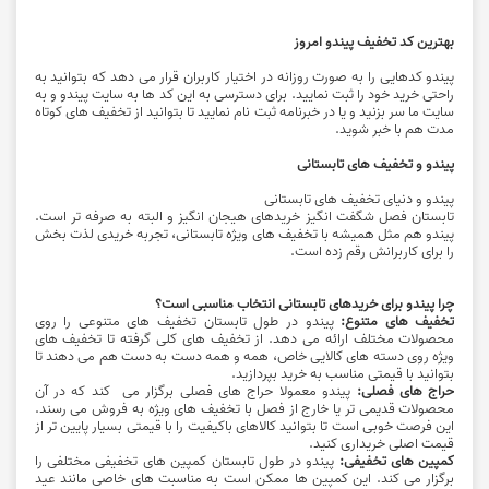
بهترین کد تخفیف پیندو امروز
پیندو کدهایی را به صورت روزانه در اختیار کاربران قرار می دهد که بتوانید به
راحتی خرید خود را ثبت نمایید. برای دسترسی به این کد ها به سایت پیندو و به
سایت ما سر بزنید و یا در خبرنامه ثبت نام نمایید تا بتوانید از تخفیف های کوتاه
مدت هم با خبر شوید.
پیندو و تخفیف‌ های تابستانی
پیندو و دنیای تخفیف‌ های تابستانی
تابستان فصل شگفت ‌انگیز خریدهای هیجان‌ انگیز و البته به صرفه‌ تر است.
پیندو هم مثل همیشه با تخفیف ‌های ویژه تابستانی، تجربه خریدی لذت ‌بخش
را برای کاربرانش رقم زده است.
چرا پیندو برای خریدهای تابستانی انتخاب مناسبی است؟
تخفیف ‌های متنوع:
پیندو در طول تابستان تخفیف‌ های متنوعی را روی
محصولات مختلف ارائه می‌ دهد. از تخفیف ‌های کلی گرفته تا تخفیف ‌های
ویژه روی دسته ‌های کالایی خاص، همه و همه دست به دست هم می ‌دهند تا
بتوانید با قیمتی مناسب به خرید بپردازید.
حراج ‌های فصلی:
پیندو معمولا حراج‌ های فصلی برگزار می ‌کند که در آن
محصولات قدیمی ‌تر یا خارج از فصل با تخفیف ‌های ویژه به فروش می ‌رسند.
این فرصت خوبی است تا بتوانید کالاهای باکیفیت را با قیمتی بسیار پایین ‌تر از
قیمت اصلی خریداری کنید.
کمپین ‌های تخفیفی:
پیندو در طول تابستان کمپین ‌های تخفیفی مختلفی را
برگزار می‌ کند. این کمپین‌ ها ممکن است به مناسبت‌ های خاصی مانند عید