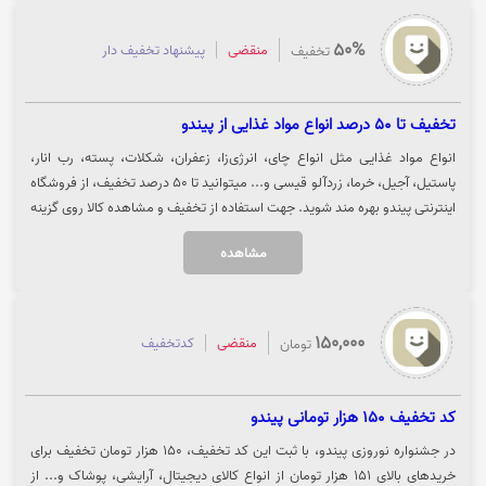
50%
منقضی
پیشنهاد تخفیف دار
تخفیف
تخفیف تا 50 درصد انواع مواد غذایی از پیندو
انواع مواد غذایی مثل انواع چای، انرژی‌زا، زعفران، شکلات، پسته، رب انار،
پاستیل، آجیل، خرما، زردآلو قیسی و... میتوانید تا 50 درصد تخفیف، از فروشگاه
اینترنتی پیندو بهره مند شوید. جهت استفاده از تخفیف و مشاهده کالا روی گزینه
"خرید کنید" کلیک نمایید.
مشاهده
150,000
منقضی
کدتخفیف
تومان
کد تخفیف 150 هزار تومانی پیندو
در جشنواره نوروزی پیندو، با ثبت این کد تخفیف، 150 هزار تومان تخفیف برای
خریدهای بالای 151 هزار تومان از انواع کالای دیجیتال، آرایشی، پوشاک و... از