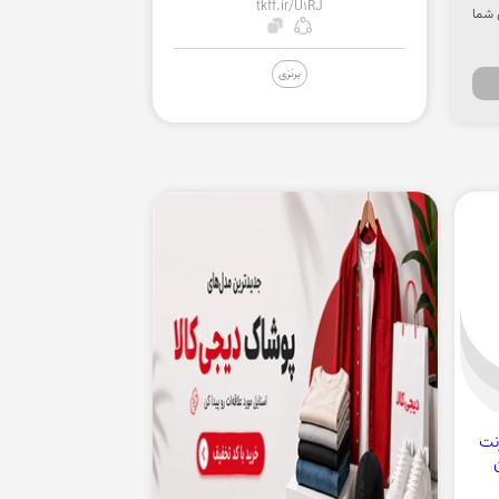
tkff.ir/U1RJ
 شما
برنزی
نت