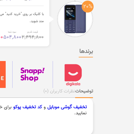
20%
مند شوید.
قیمت قدیم
سود شما
00
504,800
2,494,800
برندها
توضیحات
نظرات کاربران
(0)
تخفیف گوشی موبایل
و
کد تخفیف پوکو
برای خر
نمایید.