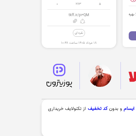
0
263
5
لا بهره
tkff.ir/p3QM
نقره ای
۱۸ مرداد ۱۴۰۵ ساعت ۱۰:۴۸
ایسام
و بدون
کد تخفیف
از تکنولایف خریداری