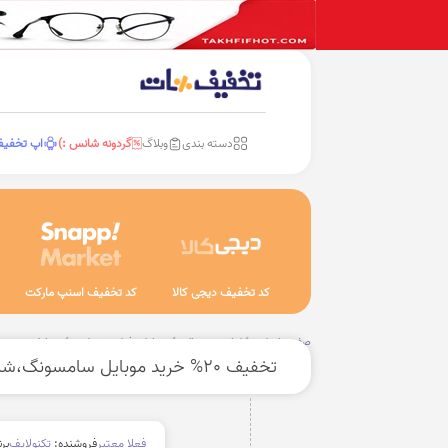
دسته بندی
وبلاگ
گردونه شانس :)
اپ تخفی
کد تخفیف دیجی کالا
کد تخفیف اسنپ مارکت
صفحه اصلی
لوازم دیجیتال
موبایل، فبلت و تبلت
موبایل
تخفیف 20% خرید موبایل سامسونگ،شیائومی وغیره
فعلا معتبر
فروشنده:
تکنولایف
بر