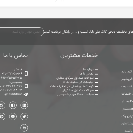
ی تخفیف دیجی کالا، علی بابا، اسنپ و ... را رایگان دریافت کنید
خدمات مشتریان
تماس با ما
درباره ما
فروش :
رد باید
تماس با ما
017-321-51-106
سوالات متداول شرکای تجاری
0996-351-52-75
 فروشیم
تبلیغات در تخفیف هات
پشتیبانی :
ت تخفیف
فرصت های شغلی در تخفیف هات
017-321-24-371
سوالات متداول مشتریان
0996-351-58-22
ی خدمات
سیاست حفظ حریم خصوصی
@takhfifhot
تره. در
هستیم.
ردن یک
رشناسان
باشند.