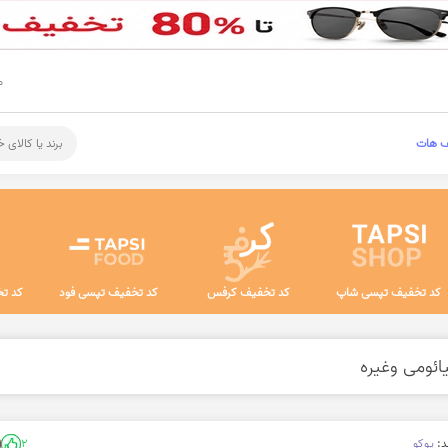
م
ف هات
برند یا کالای 
کد تخفیف تپسی شاپ
کد تخفیف کرفس
کد تخفیف تپسی فود
کد تخ
ند:
پوکو
2