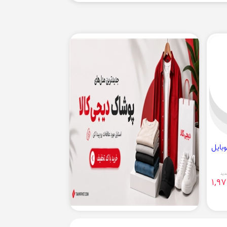
دید
1,9