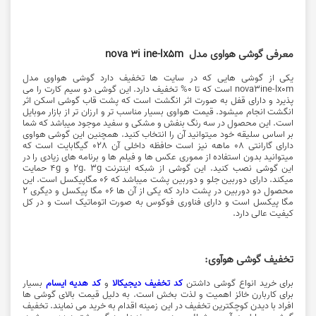
معرفی گوشی هواوی مدل
nova 3i ine-lx5m
یکی از گوشی هایی که در سایت ها تخفیف دارد گوشی هواوی مدل
nova3ine-lx0m است که تا 0% تخفیف دارد. این گوشی دو سیم کارت را می
پذیرد و دارای قفل به صورت اثر انگشت است که پشت قاب گوشی اسکن اثر
انگشت انجام میشود. قیمت هواوی بسیار مناسب تر و ارزان تر از بازار موبایل
است. این محصول در سه رنگ بنفش و مشکی و سفید موجود میباشد که شما
بر اساس سلیقه خود میتوانید آن را انتخاب کنید. همچنین این گوشی هواوی
دارای گارانتی 08 ماهه نیز است حافظه داخلی آن 028 گیگابایت است که
میتوانید بدون استفاده از مموری عکس ها و فیلم ها و برنامه های زیادی را در
این گوشی نصب کنید. این گوشی از شبکه اینترنت 2g. 3g و 4g حمایت
میکند. دارای دوربین جلو و دوربین پشت میباشد که 06 مگاپیکسل است. این
محصول دو دوربین در پشت دارد که یکی از آن ها 06 مگا پیکسل و دیگری 2
مگا پیکسل است و دارای فناوری فوکوس به صورت اتوماتیک است و در کل
کیفیت عالی دارد.
تخفیف گوشی هوآوی:
برای خرید انواع گوشی داشتن
کد تخفیف دیجیکالا
و
کد هدیه ایسام
بسیار
برای کاربارن خائز اهمیت و لذت بخش است. به دلیل قیمت بالای گوشی ها
افراد با دیدن کوچکترین تخفیف در این زمینه اقدام به خرید می نمایند. تخفیف