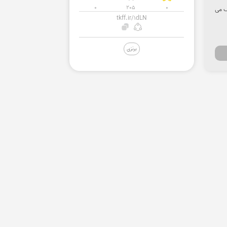
0
205
0
فیف می
tkff.ir/1dLN
برنزی