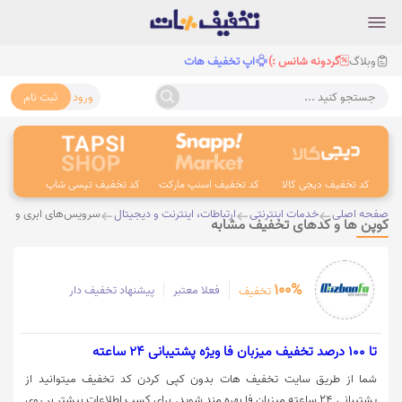
وبلاگ
گردونه شانس :)
اپ تخفیف هات
ورود
ثبت نام
جستجو کنید ...
کد تخفیف دیجی کالا
کد تخفیف اسنپ مارکت
کد تخفیف تپسی شاپ
کد 
صفحه اصلی
خدمات اینترنتی
ارتباطات، اینترنت و دیجیتال
سرویس‌های ابری و ها
کوپن ها و کدهای تخفیف مشابه
100%
فعلا معتبر
پیشنهاد تخفیف دار
تخفیف
تا 100 درصد تخفیف میزبان فا ویژه پشتیبانی 24 ساعته
شما از طریق سایت تخفیف هات بدون کپی کردن کد تخفیف میتوانید از
پشتیبانی 24 ساعته میزبان فا بهره مند شوید. برای کسب اطلاعات بیشتر بر روی