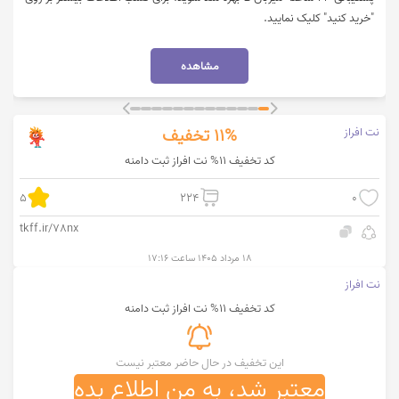
"خرید کنید" کلیک نمایید.
مشاهده
نت افراز
11%
تخفیف
کد تخفیف 11% نت افراز ثبت دامنه
5
224
0
tkff.ir/78nx
۱۸ مرداد ۱۴۰۵ ساعت ۱۷:۱۶
نت افراز
کد تخفیف 11% نت افراز ثبت دامنه
این تخفیف در حال حاضر معتبر نیست
معتبر شد، به من اطلاع بده