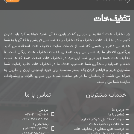
چرا تخفیف هات ؟ علاوه بر مزایایی که در پایین به آن اشاره خواهیم کرد باید عنوان
کنیم ما در تخفیف هات، تخفیف و کد تخفیف را به شما نمی فروشیم بلکه آن را به شما
هدیه می دهیم و همین که شما از خدمات سایت تخفیف هات استفاده می کنید
بزرگترین افتخار ما به شمار می رود. همه ی خدمات تخفیف هات رایگان است. با
تخفیف هات همه چیز برای شما ارزونتره. در تخفیف هات صحت همه کد ها تست
شده و همواره پاسخگوی شما هستیم. هدف ما در تخفیف هات جلب رضایت شما
مشتریان عزیز و فراهم کردن یک بستر مناسب برای خرید اینترنتی ارزان و مقرون به
صرفه می باشد. کارشناسان ما در هر ساعت شبانه روز شنوای نظرات و پیشنهادات
سازنده شما می باشند.
خدمات مشتریان
تماس با ما
درباره ما
فروش :
تماس با ما
017-321-51-106
سوالات متداول شرکای تجاری
0996-351-52-75
تبلیغات در تخفیف هات
پشتیبانی :
فرصت های شغلی در تخفیف هات
017-321-24-371
سوالات متداول مشتریان
0996-351-58-22