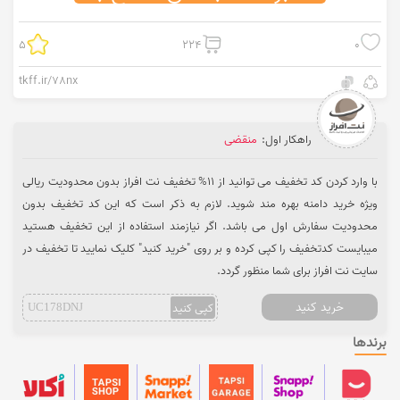
5
224
0
tkff.ir/78nx
راهکار اول:
منقضی
با وارد کردن کد تخفیف می توانید از 11% تخفیف نت افراز بدون محدودیت ریالی
ویژه خرید دامنه بهره مند شوید. لازم به ذکر است که این کد تخفیف بدون
محدودیت سفارش اول می باشد. اگر نیازمند استفاده از این تخفیف هستید
میبایست کدتخفیف را کپی کرده و بر روی "خرید کنید" کلیک نمایید تا تخفیف در
سایت نت افراز برای شما منظور گردد.
خرید کنید
کپی کنید
UC178DNJ
برندها