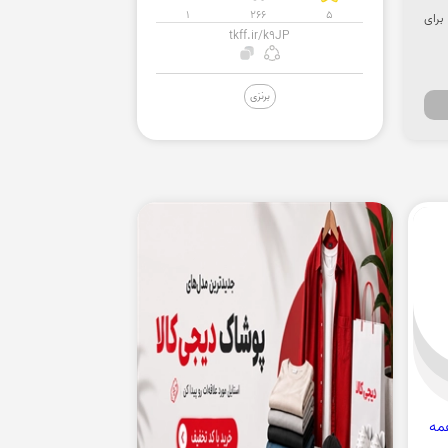
1
266
5
. برای
tkff.ir/k9JP
برنزی
مه