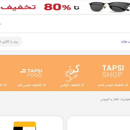
م
ف هات
برند یا کالای 
کد تخفیف تپسی شاپ
کد تخفیف کرفس
کد تخفیف تپسی فود
کد تخ
هواپیما، قطار و اتوبوس