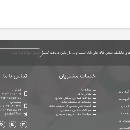
ی تخفیف دیجی کالا، علی بابا، اسنپ و ... را رایگان دریافت کنید
خدمات مشتریان
تماس با ما
درباره ما
فروش :
رد باید
تماس با ما
017-321-51-106
سوالات متداول شرکای تجاری
0996-351-52-75
 فروشیم
تبلیغات در تخفیف هات
پشتیبانی :
ت تخفیف
فرصت های شغلی در تخفیف هات
017-321-24-371
سوالات متداول مشتریان
0996-351-58-22
ی خدمات
سیاست حفظ حریم خصوصی
@takhfifhot
تره. در
هستیم.