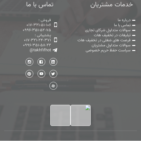
خدمات مشتریان
تماس با ما
درباره ما
فروش :
تماس با ما
017-321-51-106
سوالات متداول شرکای تجاری
0996-351-52-75
تبلیغات در تخفیف هات
پشتیبانی :
فرصت های شغلی در تخفیف هات
017-321-24-371
سوالات متداول مشتریان
0996-351-58-22
سیاست حفظ حریم خصوصی
@takhfifhot