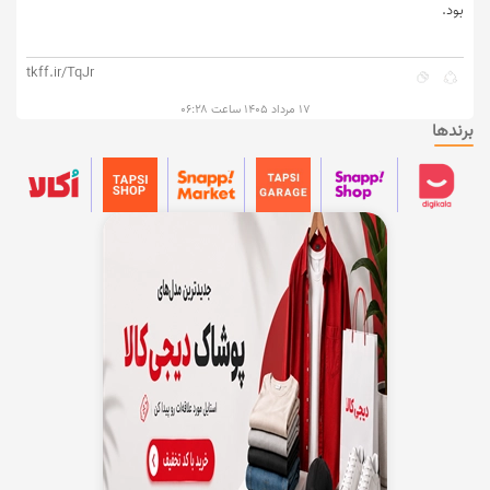
بود.
tkff.ir/TqJr
۱۷ مرداد ۱۴۰۵ ساعت ۰۶:۲۸
برندها