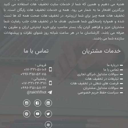
هدیه می دهیم و همین که شما از خدمات سایت تخفیف هات استفاده می کنید
بزرگترین افتخار ما به شمار می رود. همه ی خدمات تخفیف هات رایگان است. با
تخفیف هات همه چیز برای شما ارزونتره. در تخفیف هات صحت همه کد ها تست
شده و همواره پاسخگوی شما هستیم. هدف ما در تخفیف هات جلب رضایت شما
مشتریان عزیز و فراهم کردن یک بستر مناسب برای خرید اینترنتی ارزان و مقرون به
صرفه می باشد. کارشناسان ما در هر ساعت شبانه روز شنوای نظرات و پیشنهادات
سازنده شما می باشند.
خدمات مشتریان
تماس با ما
درباره ما
فروش :
تماس با ما
017-321-51-106
سوالات متداول شرکای تجاری
0996-351-52-75
تبلیغات در تخفیف هات
پشتیبانی :
فرصت های شغلی در تخفیف هات
017-321-24-371
سوالات متداول مشتریان
0996-351-58-22
سیاست حفظ حریم خصوصی
@takhfifhot