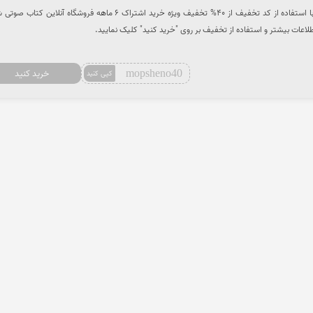
از طریق سایت تخفیف هات و با استفاده از کد تخفیف از 40% تخفیف ویژه خرید اشتراک 6 ماهه فروشگاه آنلاین ک
لاعات بیشتر و استفاده از تخفیف بر روی "خرید کنید" کلیک نمایید.
mopsheno40
خرید کنید
کپی کنید