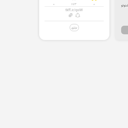
0
173
0
تاب صوتی شنوتو
tkff.ir/qxiW
برنزی