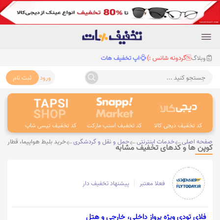
وبلاگ
گردونه شانس :)
اپ تخفیف هات
ورود
ثبت نام
جستجو کنید ...
کد تخفیف دیجی کالا
کد تخفیف اسنپ مارکت
کد تخفیف تپسی شاپ
کد 
صفحه اصلی
خدمات اینترنتی
حمل و نقل و گردشگری
خرید بلیط هواپیما، قطار و 
کوپن ها و کدهای تخفیف مشابه
فعلا معتبر
پیشنهاد تخفیف دار
فلای تودی ویژه پرواز داخلی، خارجی و هتل