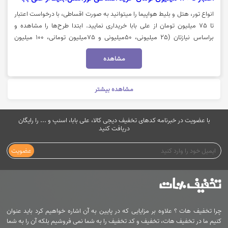
انواع تور، هتل و بلیط هواپیما را میتوانید به صورت اقساطی، با درخواست اعتبار
تا 75 میلیون تومان از علی بابا خریداری نمایید. ابتدا طرح‌ها را مشاهده و
براساس نیازتان (25 میلیونی، 50میلیونی و 75میلیون تومانی، 100 میلیون
تومانی، 120 میلیون تومانی ) یکی از آنها را انتخاب کنید. اعتبارسنجی شما انجام
مشاهده
می‌شود و اعتبار بانکی حداکثر تا 3 روز بعد به حساب کاربری‌تان اضافه می‌شود.
برای دریافت این تخفیف نیاز است که اپلیکیشن بلوبانک را نصب داشته باشید.
این وام نیازی به ضامن و پیش پرداخت ندارد و شما می‌توانید تنها با با چک
مشاهده بیشتر
صیادی بنفش این وام سفر را دریافت کنید. توجه داشته باشید که این اعتبار تنها
برای خرید از وب‌سایت علی بابا قابل‌ استفاده است. برای اطلاعات بیشتر خرید
اقساطی سفر از علی‌بابا روی گزینه "خرید کنید" کلیک نمایید.
با عضویت در خبرنامه کدهای تخفیف دیجی کالا، علی بابا، اسنپ و ... را رایگان
دریافت کنید
عضویت
چرا تخفیف هات ؟ علاوه بر مزایایی که در پایین به آن اشاره خواهیم کرد باید عنوان
کنیم ما در تخفیف هات، تخفیف و کد تخفیف را به شما نمی فروشیم بلکه آن را به شما