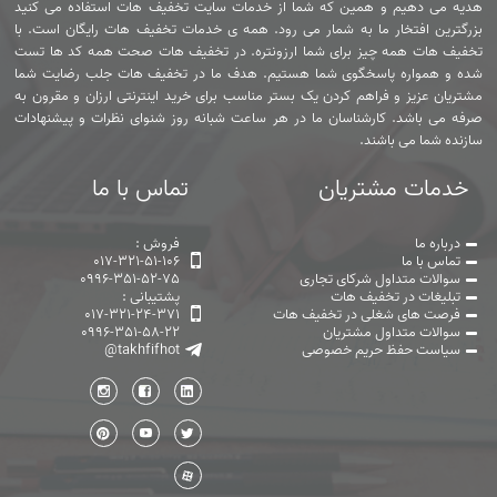
هدیه می دهیم و همین که شما از خدمات سایت تخفیف هات استفاده می کنید
بزرگترین افتخار ما به شمار می رود. همه ی خدمات تخفیف هات رایگان است. با
تخفیف هات همه چیز برای شما ارزونتره. در تخفیف هات صحت همه کد ها تست
شده و همواره پاسخگوی شما هستیم. هدف ما در تخفیف هات جلب رضایت شما
مشتریان عزیز و فراهم کردن یک بستر مناسب برای خرید اینترنتی ارزان و مقرون به
صرفه می باشد. کارشناسان ما در هر ساعت شبانه روز شنوای نظرات و پیشنهادات
سازنده شما می باشند.
خدمات مشتریان
تماس با ما
درباره ما
فروش :
تماس با ما
017-321-51-106
سوالات متداول شرکای تجاری
0996-351-52-75
تبلیغات در تخفیف هات
پشتیبانی :
فرصت های شغلی در تخفیف هات
017-321-24-371
سوالات متداول مشتریان
0996-351-58-22
سیاست حفظ حریم خصوصی
@takhfifhot