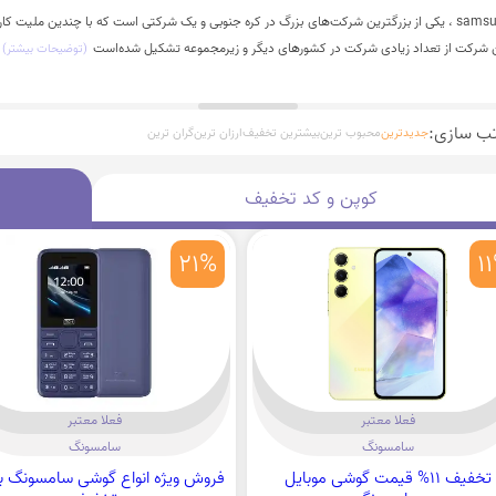
درباره سامسونگsamsung ، یکی از بزرگترین شرکت‌های بزرگ در کره جنوبی و یک شرکتی است که با چندین ملیت کا
ین شرکت از تعداد زیادی شرکت در کشورهای دیگر و زیرمجموعه تشکیل شده‌است
(توضیحات بیشتر)
تب سازی:
جدیدترین
محبوب ترین
بیشترین تخفیف
ارزان ترین
گران ترین
کوپن و کد تخفیف
21%
1
فعلا معتبر
فعلا معتبر
سامسونگ
سامسونگ
تخفیف 11% قیمت گوشی موبایل