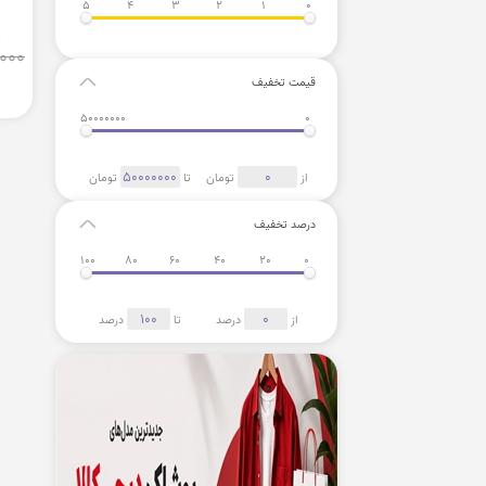
5
4
3
2
1
0
ق
000
قیمت تخفیف
50000000
0
از
تومان
تا
تومان
درصد تخفیف
100
80
60
40
20
0
از
درصد
تا
درصد