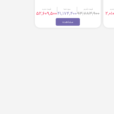
جدید
قیمت قدیم
سود شما
قیمت جدید
52,609,500
41,174,400
93,783,900
2,01
مشاهده