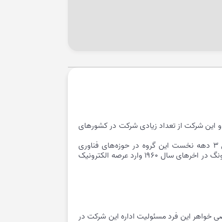
هد و این شرکت از تعداد زیادی شرکت در کشورهای
گروه samsung برای اولین بار در سال ۱۹۳۸ توسط لی بیونگ-چول در شکل یک شرکت بازرگانی تأسیس شد. در طول ۳ دهه نخست این گروه در حوزه‌های فناوری
هوافضا، نساجی، ارائه خدمات بیمه و خرده‌فروشی فعالیت های زیادی در سراسر دنیا داشته‌است. در حقیقت گروه سامسونگ در اخرهای سال ۱۹۶۰ وارد عرصه الکترونیک
او فرناز فرضی خواهر این فرد مسئولیت اداره این شرکت در