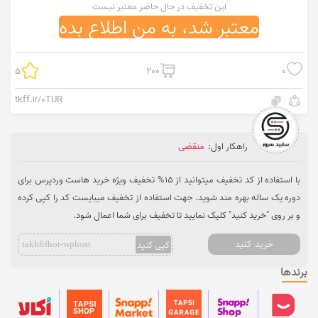
این تخفیف در حال حاضر معتبر نیست
معتبر شد، به من اطلاع بده
5
200
0
tkff.ir/0TUR
راهکار اول:
منقضی
با استفاده از کد تخفیف میتوانید از 15% تخفیف ویژه خرید هاست وردپرس برای
دوره یک ساله بهره مند شوید. جهت استفاده از تخفیف میبایست کد را کپی کرده
و بر روی "خرید کنید" کلیک نمایید تا تخفیف برای شما اعمال شود.
خرید کنید
کپی کنید
takhfifhot-wphost
برندها