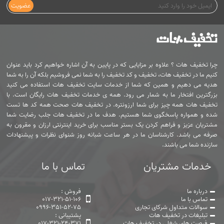
عضویت
چرا تخفیف هات ؟ علاوه بر مزایایی که در پایین به آن اشاره خواهیم کرد باید عنوان
کنیم ما در تخفیف هات، تخفیف و کد تخفیف را به شما نمی فروشیم بلکه آن را به شما
هدیه می دهیم و همین که شما از خدمات سایت تخفیف هات استفاده می کنید
بزرگترین افتخار ما به شمار می رود. همه ی خدمات تخفیف هات رایگان است. با
تخفیف هات همه چیز برای شما ارزونتره. در تخفیف هات صحت همه کد ها تست
شده و همواره پاسخگوی شما هستیم. هدف ما در تخفیف هات جلب رضایت شما
مشتریان عزیز و فراهم کردن یک بستر مناسب برای خرید اینترنتی ارزان و مقرون به
صرفه می باشد. کارشناسان ما در هر ساعت شبانه روز شنوای نظرات و پیشنهادات
سازنده شما می باشند.
خدمات مشتریان
تماس با ما
درباره ما
فروش :
تماس با ما
017-321-51-106
سوالات متداول شرکای تجاری
0996-351-52-75
تبلیغات در تخفیف هات
پشتیبانی :
فرصت های شغلی در تخفیف هات
017-321-24-371