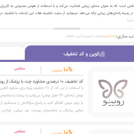
نلاین است که به عنوان مشاور زیبایی فعالیت می‌کند و با استفاده از هوش مصنوعی به کاربران
ر زمینه راه‌حل‌های زیبایی ارائه می‌دهد. میتوانید از سایت تخفیف هات این خدمات با تخفیف در
شتر)
تب سازی:
جدیدترین
محبوب ترین
بیشترین تخفیف
کوپن و کد تخفیف
کوپن و کد تخفیف
10%
منقضی
تخفیف
کد تخفیف 10 درصدی مشاوره چت با پزشک از رویینو
تومان (به‌جای ۱۹۹ هزار تومان) می‌توانید با پزشک
یا پیام صوتی گفتگو کنید و پاسخ سؤالاتتان را مستقیم از 
تمامی پزشکان و متخصصان پوست، مو، زیبایی، جراحی، تغذ
دریافت پاسخ تخصصی در کمتر از ۳ سا
تلفنی، سریع و راحت با پزشک در ارتباط باشند. فرصتی مطمئ
10%
منقضی
دریافت مشاوره از پزشکان معتبر، هر زمان و هرجا. برای اس
تخفیف