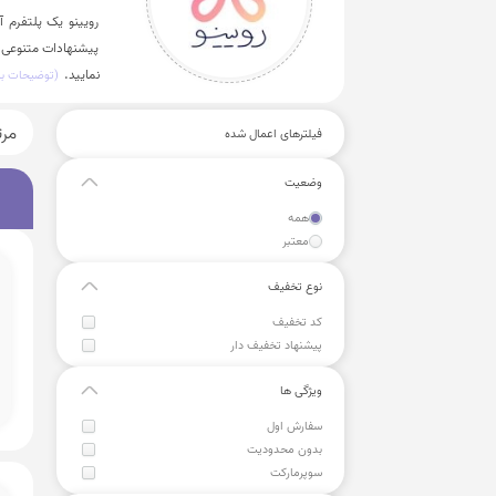
رویینو یک پلتفرم آ
پیشنهادات متنوعی د
نمایید.
(توضیحات بی
مر
فیلترهای اعمال شده
وضعیت
همه
معتبر
نوع تخفیف
کد تخفیف
پیشنهاد تخفیف دار
ویژگی ها
سفارش اول
بدون محدودیت
سوپرمارکت