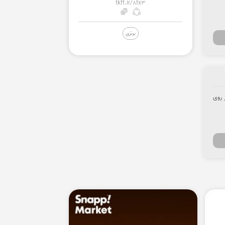
tkff.ir/8fx3
برنزی
ست بر روی