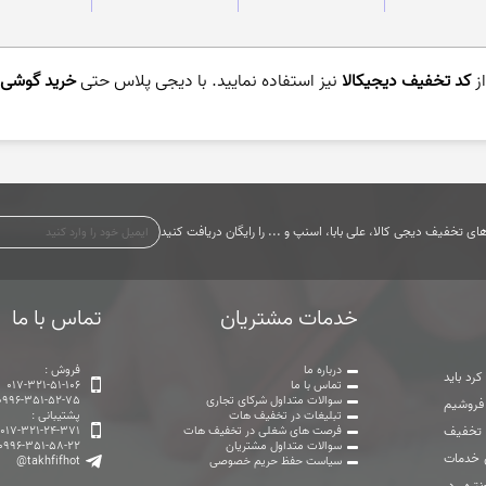
ز
کد تخفیف دیجیکالا
نیز استفاده نمایید. با دیجی پلاس حتی
خرید گوشی ا
ی تخفیف دیجی کالا، علی بابا، اسنپ و ... را رایگان دریافت کنید
خدمات مشتریان
تماس با ما
درباره ما
فروش :
رد باید
تماس با ما
017-321-51-106
سوالات متداول شرکای تجاری
0996-351-52-75
 فروشیم
تبلیغات در تخفیف هات
پشتیبانی :
ت تخفیف
فرصت های شغلی در تخفیف هات
017-321-24-371
سوالات متداول مشتریان
0996-351-58-22
ی خدمات
سیاست حفظ حریم خصوصی
@takhfifhot
تره. در