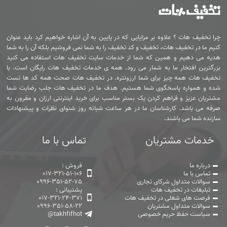
چرا تخفیف هات ؟ علاوه بر مزایایی که در پایین به آن اشاره خواهیم کرد باید عنوان
کنیم ما در تخفیف هات، تخفیف و کد تخفیف را به شما نمی فروشیم بلکه آن را به شما
هدیه می دهیم و همین که شما از خدمات سایت تخفیف هات استفاده می کنید
بزرگترین افتخار ما به شمار می رود. همه ی خدمات تخفیف هات رایگان است. با
تخفیف هات همه چیز برای شما ارزونتره. در تخفیف هات صحت همه کد ها تست
شده و همواره پاسخگوی شما هستیم. هدف ما در تخفیف هات جلب رضایت شما
مشتریان عزیز و فراهم کردن یک بستر مناسب برای خرید اینترنتی ارزان و مقرون به
صرفه می باشد. کارشناسان ما در هر ساعت شبانه روز شنوای نظرات و پیشنهادات
سازنده شما می باشند.
خدمات مشتریان
تماس با ما
درباره ما
فروش :
تماس با ما
017-321-51-106
سوالات متداول شرکای تجاری
0996-351-52-75
تبلیغات در تخفیف هات
پشتیبانی :
فرصت های شغلی در تخفیف هات
017-321-24-371
سوالات متداول مشتریان
0996-351-58-22
سیاست حفظ حریم خصوصی
@takhfifhot