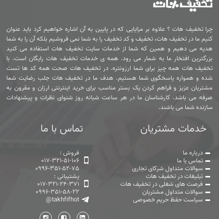
چرا تخفیف هات ؟ علاوه بر مزایایی که در پایین به آن اشاره خواهیم کرد باید عنوان
کنیم ما در تخفیف هات، تخفیف و کد تخفیف را به شما نمی فروشیم بلکه آن را به شما
هدیه می دهیم و همین که شما از خدمات سایت تخفیف هات استفاده می کنید
بزرگترین افتخار ما به شمار می رود. همه ی خدمات تخفیف هات رایگان است. با
تخفیف هات همه چیز برای شما ارزونتره. در تخفیف هات صحت همه کد ها تست
شده و همواره پاسخگوی شما هستیم. هدف ما در تخفیف هات جلب رضایت شما
مشتریان عزیز و فراهم کردن یک بستر مناسب برای خرید اینترنتی ارزان و مقرون به
صرفه می باشد. کارشناسان ما در هر ساعت شبانه روز شنوای نظرات و پیشنهادات
سازنده شما می باشند.
خدمات مشتریان
تماس با ما
درباره ما
فروش :
تماس با ما
017-321-51-106
سوالات متداول شرکای تجاری
0996-351-52-75
تبلیغات در تخفیف هات
پشتیبانی :
فرصت های شغلی در تخفیف هات
017-321-24-371
سوالات متداول مشتریان
0996-351-58-22
سیاست حفظ حریم خصوصی
@takhfifhot