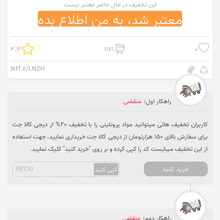
این تخفیف در حال حاضر معتبر نیست
معتبر شد، به من اطلاع بده
3.3
1171
0
tkff.ir/LNZH
راهکار اول:
منقضی
کاربران تخفیف هاتی میتوانید مواد پروتئینی را با تخفیف 20% از دیجی کالا جت
برای سفارش بالای 150 هزارتومان از دیجی کالا جت خریداری نمایید. جهت استفاده
از این تخفیف میبایست کد را کپی کرده و بر روی "خرید کنید" کلیک نمایید.
خرید کنید
کپی کنید
PRT30
راهکار دوم:
منقضی