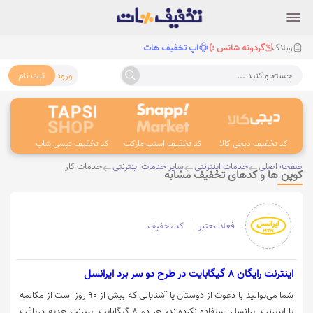
وبلاگ
گردونه شانس :)
اپ تخفیف هات
ورود
ثبت نام
جستجو کنید ...
کد تخفیف دیجی کالا
کد تخفیف اسنپ مارکت
کد تخفیف تپسی شاپ
کد 
صفحه اصلی
خدمات اینترنتی
سایر خدمات اینترنتی
خدمات کار
کوپن ها و کدهای تخفیف مشابه
فعلا معتبر
کد تخفیف
اینترنت رایگان 8 گیگابایت در طرح دو سر برد ایرانسل
شما می‌توانید با دعوت از دوستان یا آشنایانی که بیش از ۹۰ روز است از مکالمه
یا اینترنت ایرانسل استفاده نکرده‌اند، هر دو ۸ گیگابایت اینترنت هدیه دریافت