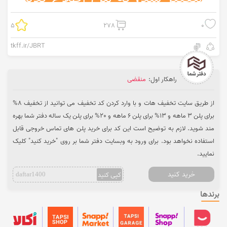
5
278
0
tkff.ir/JBRT
راهکار اول:
منقضی
از طریق سایت تخفیف هات و با وارد کردن کد تخفیف می توانید از تخفیف 8%
برای پلن 3 ماهه و 13% برای پلن 6 ماهه و 20% برای پلن یک ساله دفتر شما بهره
مند شوید. لازم به توضیح است این کد برای خرید پلن های تماس خروجی قابل
استفاده نخواهد بود. برای ورود به وبسایت دفتر شما بر روی "خرید کنید" کلیک
نمایید.
خرید کنید
کپی کنید
daftar1400
برندها