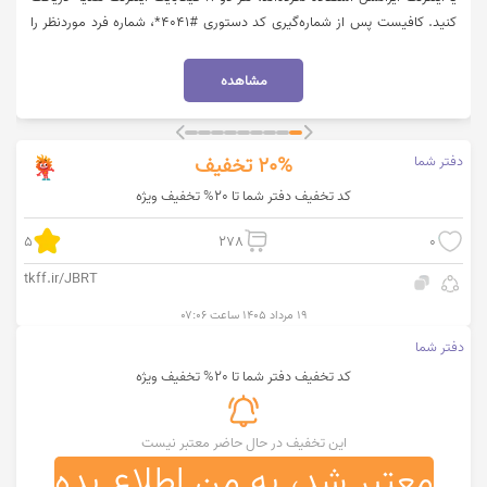
کنید. کافیست پس از شماره‌گیری کد دستوری #۴۰۴۱*، شماره فرد موردنظر را
وارد کنید. این هدیه شامل ۲ گیگابایت اینترنت رایگان یک‌روزه است که به مدت
۴ هفته متوالی و در روزی ثابت برای هر دو مشترک فعال خواهد شد. برای
مشاهده
مشاهده جزئیات بیشتر طرح دو سربرد ایرانسل روی گزینه "خرید کنید" کلیک
نمایید.
دفتر شما
20%
تخفیف
کد تخفیف دفتر شما تا 20% تخفیف ویژه
5
278
0
tkff.ir/JBRT
۱۹ مرداد ۱۴۰۵ ساعت ۰۷:۰۶
دفتر شما
کد تخفیف دفتر شما تا 20% تخفیف ویژه
این تخفیف در حال حاضر معتبر نیست
معتبر شد، به من اطلاع بده