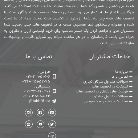
هدیه می دهیم و همین که شما از خدمات سایت تخفیف هات استفاده می کنید
بزرگترین افتخار ما به شمار می رود. همه ی خدمات تخفیف هات رایگان است. با
تخفیف هات همه چیز برای شما ارزونتره. در تخفیف هات صحت همه کد ها تست
شده و همواره پاسخگوی شما هستیم. هدف ما در تخفیف هات جلب رضایت شما
مشتریان عزیز و فراهم کردن یک بستر مناسب برای خرید اینترنتی ارزان و مقرون به
صرفه می باشد. کارشناسان ما در هر ساعت شبانه روز شنوای نظرات و پیشنهادات
سازنده شما می باشند.
خدمات مشتریان
تماس با ما
درباره ما
فروش :
تماس با ما
017-321-51-106
سوالات متداول شرکای تجاری
0996-351-52-75
تبلیغات در تخفیف هات
پشتیبانی :
فرصت های شغلی در تخفیف هات
017-321-24-371
سوالات متداول مشتریان
0996-351-58-22
سیاست حفظ حریم خصوصی
@takhfifhot