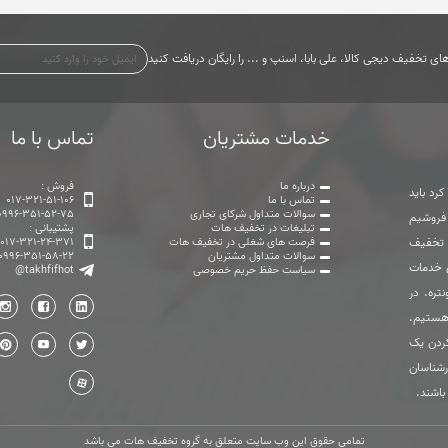
ی تخفیف دیجی کالا، علی بابا، اسنپ و ... را رایگان دریافت کنید
خدمات مشتریان
تماس با ما
درباره ما
فروش :
رد باید
تماس با ما
017-321-51-106
سوالات متداول شرکای تجاری
0996-351-52-75
 فروشیم
تبلیغات در تخفیف هات
پشتیبانی :
ت تخفیف
فرصت های شغلی در تخفیف هات
017-321-24-371
سوالات متداول مشتریان
0996-351-58-22
ی خدمات
سیاست حفظ حریم خصوصی
@takhfifhot
تره. در
هستیم.
ردن یک
رشناسان
باشند.
تمامی حقوق این وب سایت متعلق به گروه تخفیف هات می باشد