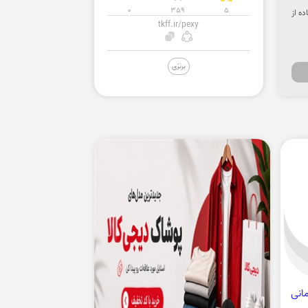
0
359
5
 استفاده از
tkff.ir/pexy
برنزی