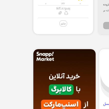
0
146
0
 تیماپ افزوده
tkff.ir/guaj
ت بر
برنزی