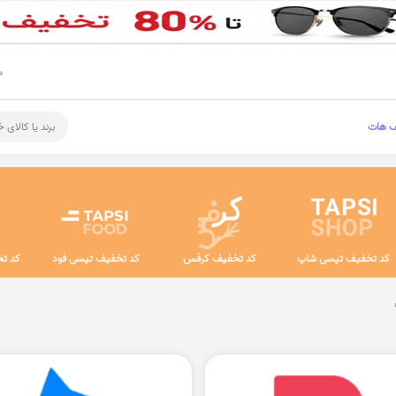
م
ف هات
برند یا کالای 
کد تخفیف تپسی شاپ
کد تخفیف کرفس
کد تخفیف تپسی فود
کد تخ