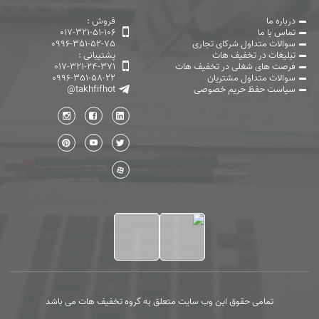
درباره ما
فروش :
تماس با ما
017-321-51-106
سوالات متداول شرکای تجاری
0996-351-52-75
تبلیغات در تخفیف هات
پشتیبانی :
فرصت های شغلی در تخفیف هات
017-321-24-371
سوالات متداول مشتریان
0996-351-58-22
سیاست حفظ حریم خصوصی
@takhfifhot
تمامی حقوق این وب سایت متعلق به گروه تخفیف هات می باشد