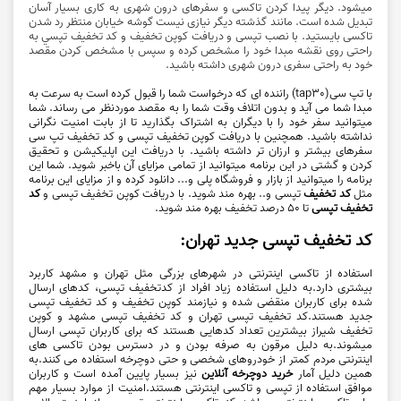
میشود. دیگر پیدا کردن تاکسی و سفرهای درون شهری به کاری بسیار آسان
تبدیل شده است. مانند گذشته دیگر نیازی نیست گوشه خیابان منتظر رد شدن
تاکسی بایستید. با نصب تپسی و دریافت کوپن تخفیف و
كد تخفيف تپسي
به
راحتی روی نقشه مبدا خود را مشخص کرده و سپس با مشخص کردن مقصد
خود به راحتی سفری درون شهری داشته باشید.
با تپ سی(tap30) راننده ای که درخواست شما را قبول کرده است به سرعت به
مبدا شما می آید و بدون اتلاف وقت شما را به مقصد موردنظر می رساند. شما
میتوانید سفر خود را با دیگران به اشتراک بگذارید تا از بابت امنیت نگرانی
نداشته باشید. همچنین با دریافت کوپن تخفیف تپسی و کد تخفیف تپ سی
سفرهای بیشتر و ارزان تر داشته باشید. با دریافت این اپلیکیشن و تحقیق
کردن و گشتی در این برنامه میتوانید از تمامی مزایای آن باخبر شوید. شما این
برنامه را میتوانید از بازار و فروشگاه پلی و... دانلود کرده و از مزایای این برنامه
مثل
کد تخفیف
تپسی و.. بهره مند شوید. با دریافت کوپن تخفیف تپسی و
کد
تخفیف تپسی
تا 50 درصد تخفیف بهره مند شوید.
کد تخفیف تپسی جدید تهران:
استفاده از تاکسی اینترنتی در شهرهای بزرگی مثل تهران و مشهد کاربرد
بیشتری دارد.به دلیل استفاده زیاد افراد از کدتخفیف تپسی، کدهای ارسال
شده برای کاربران منقضی شده و نیازمند کوپن تخفیف و کد تخفیف تپسی
جدید هستند.کد تخفیف تپسی تهران و کد تخفیف تپسی مشهد و کوپن
تخفیف شیراز بیشترین تعداد کدهایی هستند که برای کاربران تپسی ارسال
میشوند.به دلیل مرقون به صرفه بودن و در دسترس بودن تاکسی های
اینترنتی مردم کمتر از خودروهای شخصی و حتی دوچرخه استفاده می کنند.به
همین دلیل آمار
خرید دوچرخه آنلاین
نیز بسیار پایین آمده است و کاربران
موافق استفاده از تپسی و تاکسی اینترنتی هستند.امنیت از موارد بسیار مهم