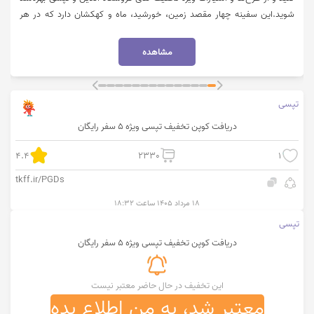
شوید.این سفینه چهار مقصد زمین، خورشید، ماه و کهکشان دارد که در هر
سطحی که باشید میتوانید به ازای هر 1000 تومان، امتیاز کسب کنید و از
فروشگاه تپسی‌ خرید کنید. با ورود به اپلیکیشن تپسی در بخش پروفایل و
مشاهده
انتخاب گزینه باشگاه مشتریان میتوانید امتیازات تان را مشاهده کنید. برای ورود
به سایت تپسی روی گزینه "خرید کنید" کلیک نمایید.
تپسی
دریافت کوپن تخفیف تپسی ویژه 5 سفر رایگان
4.4
2330
1
tkff.ir/PGDs
۱۸ مرداد ۱۴۰۵ ساعت ۱۸:۳۲
تپسی
دریافت کوپن تخفیف تپسی ویژه 5 سفر رایگان
این تخفیف در حال حاضر معتبر نیست
معتبر شد، به من اطلاع بده