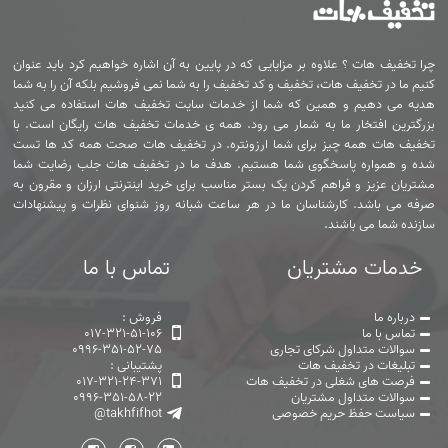
چرا تخفیف هات ؟ علاوه بر مزایایی که در پایین به آن اشاره خواهیم کرد باید عنوان
کنیم ما در تخفیف هات، تخفیف و کد تخفیف را به شما نمی فروشیم بلکه آن را به شما
هدیه می دهیم و همین که شما از خدمات سایت تخفیف هات استفاده می کنید
بزرگترین افتخار ما به شمار می رود. همه ی خدمات تخفیف هات رایگان است. با
تخفیف هات همه چیز برای شما ارزونتره. در تخفیف هات صحت همه کد ها تست
شده و همواره پاسخگوی شما هستیم. هدف ما در تخفیف هات جلب رضایت شما
مشتریان عزیز و فراهم کردن یک بستر مناسب برای خرید اینترنتی ارزان و مقرون به
صرفه می باشد. کارشناسان ما در هر ساعت شبانه روز شنوای نظرات و پیشنهادات
سازنده شما می باشند.
خدمات مشتریان
تماس با ما
درباره ما
فروش :
تماس با ما
017-321-51-106
سوالات متداول شرکای تجاری
0996-351-52-75
تبلیغات در تخفیف هات
پشتیبانی :
فرصت های شغلی در تخفیف هات
017-321-24-371
سوالات متداول مشتریان
0996-351-58-22
سیاست حفظ حریم خصوصی
@takhfifhot