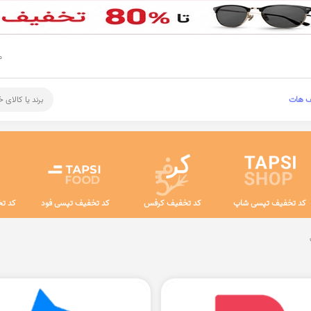
م
ف هات
برند یا کالای 
کد تخفیف تپسی شاپ
کد تخفیف کرفس
کد تخفیف تپسی فود
کد تخ