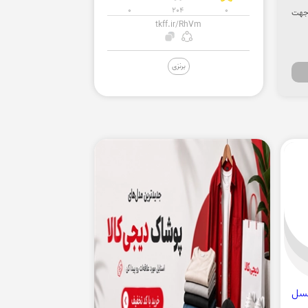
0
204
0
شوید. جهت
tkff.ir/RhVm
برنزی