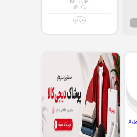
tkff.ir/8jNK
نقره ای
ایل از