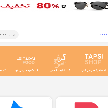
م
ف هات
برند یا کالای 
کد تخفیف تپسی شاپ
کد تخفیف کرفس
کد تخفیف تپسی فود
کد تخ