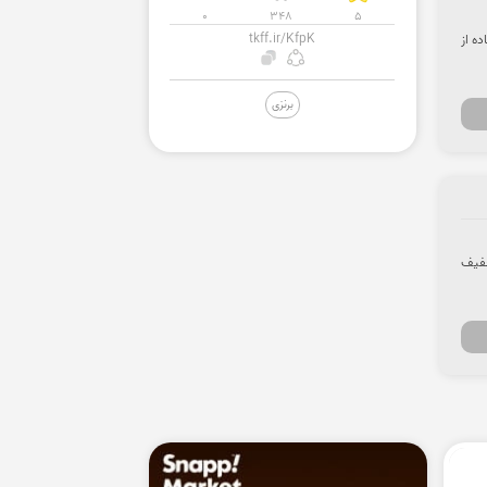
0
348
5
tkff.ir/KfpK
فاده از
برنزی
از تخفیف