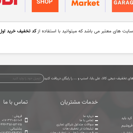
ایت های معتبر می باشد که میتوانید با استفاده از
کد تخفیف خرید اول 
ی تخفیف دیجی کالا، علی بابا، اسنپ و ... را رایگان دریافت کنید
خدمات مشتریان
تماس با ما
درباره ما
فروش :
رد باید
تماس با ما
017-321-51-106
سوالات متداول شرکای تجاری
0996-351-52-75
 فروشیم
تبلیغات در تخفیف هات
پشتیبانی :
ت تخفیف
فرصت های شغلی در تخفیف هات
017-321-24-371