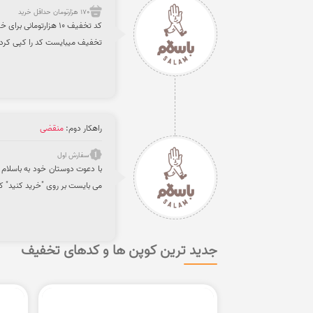
170 هزارتومان حداقل خرید
تخفیف میبایست کد را کپی کرده 
راهکار دوم:
منقضی
سفارش اول
می بایست بر روی "خرید کنید" ک
جدید ترین کوپن ها و کدهای تخفیف