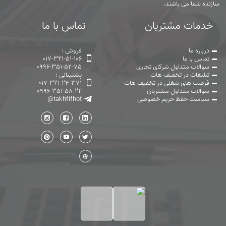
سازنده شما می باشند.
خدمات مشتریان
تماس با ما
درباره ما
فروش :
تماس با ما
017-321-51-106
سوالات متداول شرکای تجاری
0996-351-52-75
تبلیغات در تخفیف هات
پشتیبانی :
فرصت های شغلی در تخفیف هات
017-321-24-371
سوالات متداول مشتریان
0996-351-58-22
سیاست حفظ حریم خصوصی
@takhfifhot