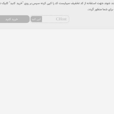
د شوند.جهت استفاده از کد تخفیف میبایست کد را کپی کرده سپس بر روی "خرید کنید" کلیک نم
برای شما منظور گردد.
CHost
خرید کنید
کپی کنید