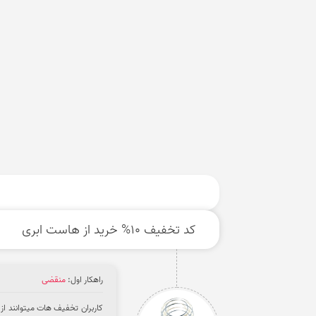
کد تخفیف 10% خرید از هاست ابری
راهکار اول:
منقضی