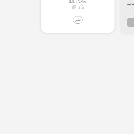
tkff.ir/zVoc
ایید
برنزی